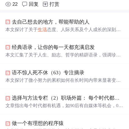
22
回复
打赏
去自己想去的地方，帮能帮助的人
本文探讨了关于
生活
态度、人际关系及个人成长的深刻见
解，包括如何面对
生活
的起伏、选择合适的伴侣、减轻压
力等，旨在引导读者
更
好
地认识自我，追求内心的平和与
经典语录，让你的每一天都充满启发
幸福
。
本文汇集了关于人生、励志、哲学的精辟语录，强调珍惜
当下、积极面对挑战、独立自主的重要性，倡导乐观的
生
活
态度，鼓励人们追求梦想，勇敢面对人生起伏。
语不惊人死不休（63）专注摘录
本文探讨了微小努力的累积如何在长时间内带来显著变
化，通过分享坚持阅读、锻炼和学习的经验，阐述了量变
到质变的过程。余光中的观点强调旅行对个人视野的拓
选择与方法专栏（2）职场外篇： 每个时代都有自己的机遇
展，而物理学家开尔文的故事则展示了联想思维的重要
性。情感部分强调了独立和自我价值，智慧部分则教导人
文章指出每个时代都有机遇，如90后有自媒体等机会，00
们面对复杂问题时的思考方式。心理层面鼓励享受
生活
中
后可享半导体等产业爆发。未来热门职业可能有医药、机
的每一个瞬间，教育方面则提出了一种独特的家庭教育理
器人研发等。还探讨了“努力”工作，认为应明确人生目
念。
做一个有理想的程序猿
标，努力为梦想工作，工作努力和成就并非必然相关。