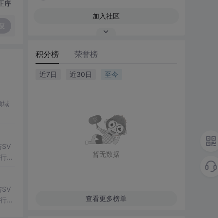
正序
加入社区
复
积分榜
荣誉榜
近7日
近30日
至今
领域
SV
暂无数据
行np
项目
SV
查看更多榜单
行np
项目