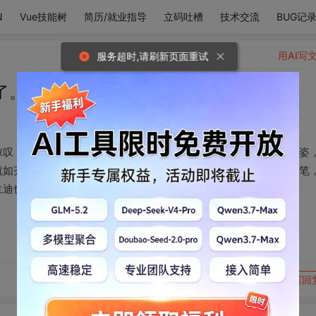
N
Vue技能树
简历/就业指导
立码吐槽
技术交流
BUG记
用AI写
服务超时,请刷新页面重试
了。神明的
惊叹，您就如神笔马良，下笔如神，妙笔生花。您画里的人顾盼生姿
就如齐白石在世，达芬奇托生，梵高转世。您的笔就是毕加索吻过笔
兰迪也说你的手独一无二。
转发到动态
举报
写回