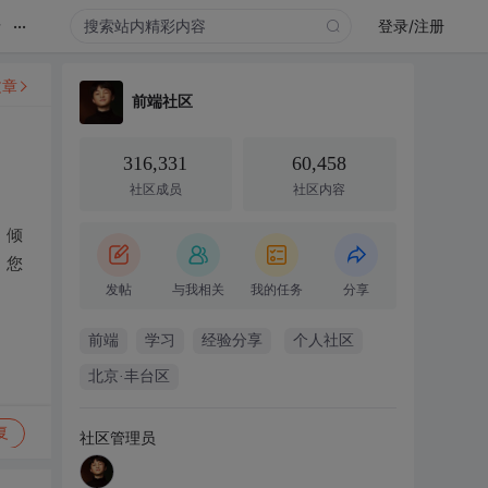
...
录
登录/注册
文章
前端社区
316,331
60,458
社区成员
社区内容
，倾
，您
发帖
与我相关
我的任务
分享
前端
学习
经验分享
个人社区
北京·丰台区
复
社区管理员