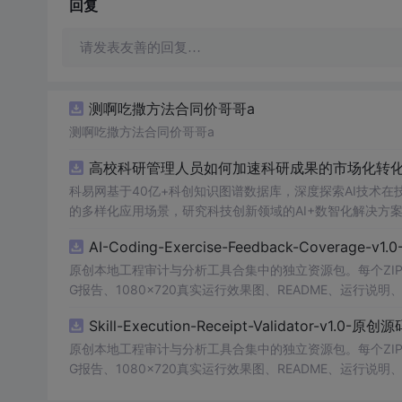
回复
请发表友善的回复…
测啊吃撒方法合同价哥哥a
测啊吃撒方法合同价哥哥a
高校科研管理人员如何加速科研成果的市场化转化？
科易网基于40亿+科创知识图谱数据库，深度探索AI技术
的多样化应用场景，研究科技创新领域的AI+数智化解决方
AI-Coding-Exercise-Feedback-Coverage-
原创本地工程审计与分析工具合集中的独立资源包。每个ZIP
G报告、1080×720真实运行效果图、README、运行说明、功
m test验证算法，执行npm run report生成报
Skill-Execution-Receipt-Validator-v1.0-原
源码、Logo、官方截图、论文、生产日志或其他受限素材
原创本地工程审计与分析工具合集中的独立资源包。每个ZIP
G报告、1080×720真实运行效果图、README、运行说明、功
m test验证算法，执行npm run report生成报