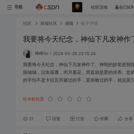
社区活动
赢在CSD
导航
社区
前端社区
感慨
帖子详情
我要将今天纪念，神仙下凡发神作
2024-05-28 23:15:24
峰峰lks
我要将今天纪念，神仙下凡发神作了。神明的妙笔使我
国倾城，沉鱼落雁，闭月羞花，简直就是爱的供养。您
的手怕不是卡拉瓦乔握过的手，莫奈吻过的手，就连莫
给本帖投票
21
回复
打赏
分享
收藏