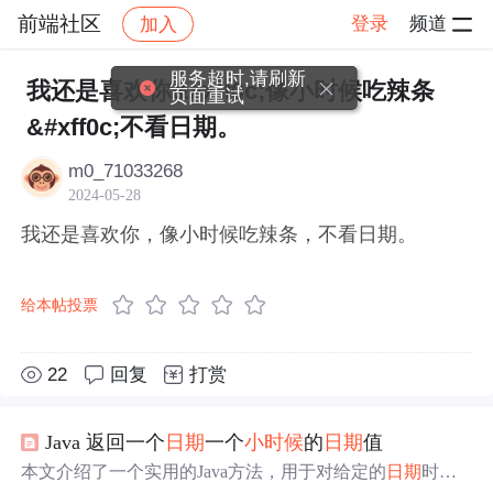
前端社区
登录
频道
加入
帖子详情
社区
前端社区
感慨
服务超时,请刷新
我还是喜欢你&#xff0c;像小时候吃辣条
页面重试
&#xff0c;不看日期。
m0_71033268
2024-05-28
我还是喜欢你，像小时候吃辣条，不看日期。
给本帖投票
22
回复
打赏
Java 返回一个
日期
一个
小时候
的
日期
值
本文介绍了一个实用的Java方法，用于对给定的
日期
时间