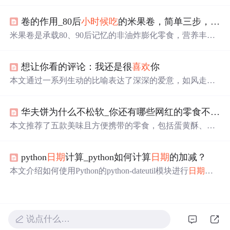
字符串进行加减操作。通过使用SimpleDateFormat解析和格
式化
日期
，配合Calendar进行精确到小时的时间调整。此方
卷的作用_80后
小时候
吃
的米果卷，简单三步，挑选香脆米果卷
法支持24小时制，并展示了如何避免常见的时间格式错
误。
米果卷是承载80、90后记忆的非油炸膨化零食，营养丰
富、口感酥脆。挑选时，可看配料表，选优质谷物、精炼
植物油、乳粉含量合适的；查看包装基础标签、成分表和
想让你看的评论：我还是很
喜欢
你
添加剂；购买后品鉴，选形状完整、颜色自然、有谷物
香、口感好的。
本文通过一系列生动的比喻表达了深深的爱意，如风走过
八千里、星辰闪烁等，同时结合了数学、物理、化学等学
科知识进行创意表达。
华夫饼为什么不松软_你还有哪些网红的零食不知道，这几款好
本文推荐了五款美味且方便携带的零食，包括蛋黄酥、华
夫饼、烤馍片、无骨鸡爪和红油面皮。这些零食不仅能满
足饥饿感，还非常适合在办公室或学校享用。
python
日期
计算_python如何计算
日期
的加减？
本文介绍如何使用Python的python-dateutil模块进行
日期
的
加减计算，通过实例演示了如何增加或减少年、月、日等
单位，并展示了relativedelta函数的强大功能。
说点什么…