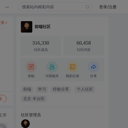
...
录
登录/注册
文章
前端社区
316,330
60,458
社区成员
社区内容
发帖
与我相关
我的任务
分享
前端
学习
经验分享
个人社区
复
北京·丰台区
社区管理员
正序