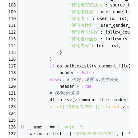
'评论者IP归属地'
: source_list
'评论者姓名'
: user_name_list,
'评论者id'
: user_id_list,
'评论者性别'
: user_gender_lis
'评论者关注数'
: follow_count_
'评论者粉丝数'
: followers_cou
'评论内容'
: text_list,
                }
            )
if
 os.path.exists(v_comment_file): 
                header = 
False
else
:  
# 否则，设置csv文件表头
                header = 
True
# 保存csv文件
            df.to_csv(v_comment_file, mode=
'a+'
print
(
'结果保存成功:{}'
.
format
(v_comm
if
 __name__ == 
'__main__'
:
    weibo_id_list = [
'5035843484127782'
, ]  
# 