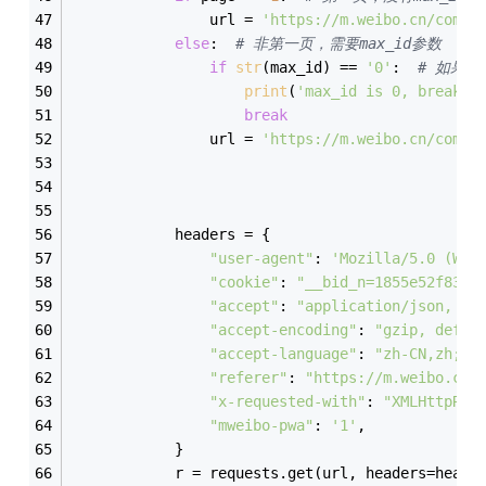
                url = 
'https://m.weibo.cn/comme
else
:  
# 非第一页，需要max_id参数
if
str
(max_id) == 
'0'
:  
# 如果发
print
(
'max_id is 0, break n
break
                url = 
'https://m.weibo.cn/comme
                                               
                                               
            headers = {
"user-agent"
: 
'Mozilla/5.0 (Win
"cookie"
: 
"__bid_n=1855e52f83c1
"accept"
: 
"application/json, te
"accept-encoding"
: 
"gzip, defla
"accept-language"
: 
"zh-CN,zh;q=
"referer"
: 
"https://m.weibo.cn/
"x-requested-with"
: 
"XMLHttpReq
"mweibo-pwa"
: 
'1'
,
            }
            r = requests.get(url, headers=heade