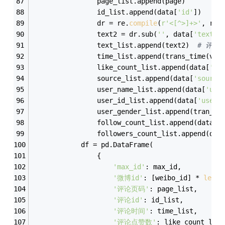
                page_list.append(page)
                id_list.append(data[
'id'
])
                dr = re.
compile
(
r'<[^>]+>'
, re.
                text2 = dr.sub(
''
, data[
'text'
]
                text_list.append(text2)  
# 评论
                time_list.append(trans_time(v_s
                like_count_list.append(data[
'li
                source_list.append(data[
'source
                user_name_list.append(data[
'use
                user_id_list.append(data[
'user'
                user_gender_list.append(tran_ge
                follow_count_list.append(data[
'
                followers_count_list.append(dat
            df = pd.DataFrame(
                {
'max_id'
: max_id,
'微博id'
: [weibo_id] * 
len
(t
'评论页码'
: page_list,
'评论id'
: id_list,
'评论时间'
: time_list,
'评论点赞数'
: like_count_list