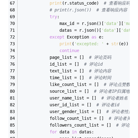
print
(r.status_code)  
# 查看响应码
# print(r.json())  # 查看响应内容
try
:
                max_id = r.json()[
'data'
][
'max_
                datas = r.json()[
'data'
][
'data'
except
 Exception 
as
 e:
print
(
'excepted: '
 + 
str
(e))
continue
            page_list = []  
# 评论页码
            id_list = []  
# 评论id
            text_list = []  
# 评论内容
            time_list = []  
# 评论时间
            like_count_list = []  
# 评论点赞数
            source_list = []  
# 评论者IP归属地
            user_name_list = []  
# 评论者姓名
            user_id_list = []  
# 评论者id
            user_gender_list = []  
# 评论者性别
            follow_count_list = []  
# 评论者关注
            followers_count_list = []  
# 评论者
for
 data 
in
 datas: