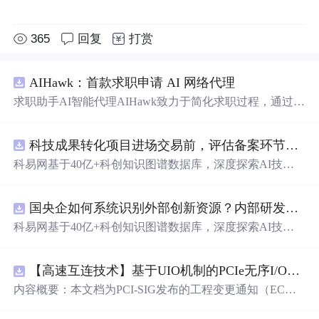
365
回复
打赏
AIHawk：首款求职申请 AI 网络代理
求职助手AI智能代理AIHawk致力于简化求职过程，通过自
动化职位申请流程。借助人工智能，它能够帮助用户以定
制化的方式申请多个职位。
科技成果转化项目进场交易前，评估备案环节需要准备哪些材料？.docx
科易网基于40亿+科创知识图谱数据库，深度探索AI技术
在技术转移、成果转化、技术经纪、知识产权、产业创
新、科技招商等垂直领域的多样化应用场景，研究科技创
国央企如何系统识别外部创新资源？内部研发体系完善，但对外部高校、中小科技企业技术能力缺乏动态认知。.docx
新领域的AI+数智化解决方案，推动科技创新与产业创新
智能化发展。
科易网基于40亿+科创知识图谱数据库，深度探索AI技术
在技术转移、成果转化、技术经纪、知识产权、产业创
新、科技招商等垂直领域的多样化应用场景，研究科技创
【高速互连技术】基于UIO机制的PCIe无序I/O扩展：多路径架构下内存请求的高性能传输与排序控制方案设计
新领域的AI+数智化解决方案，推动科技创新与产业创新
智能化发展。
内容概要：本文档为PCI-SIG发布的工程变更通知（EC
N），介绍了名为“无序输入/输出（Unordered I/O, UIO）”