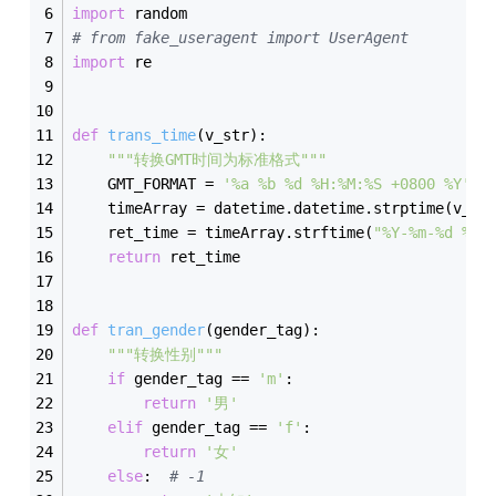
import
 random
# from fake_useragent import UserAgent
import
 re
def
trans_time
(
v_str
)
:
"""转换GMT时间为标准格式"""
    GMT_FORMAT = 
'%a %b %d %H:%M:%S +0800 %Y'
    timeArray = datetime.datetime.strptime(v_st
    ret_time = timeArray.strftime(
"%Y-%m-%d %H:
return
 ret_time
def
tran_gender
(
gender_tag
)
:
"""转换性别"""
if
 gender_tag == 
'm'
:
return
'男'
elif
 gender_tag == 
'f'
:
return
'女'
else
:  
# -1