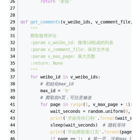
return
'未知'
def
get_comments
(
v_weibo_ids, v_comment_file, v
"""
    爬取微博评论
    :param v_weibo_id: 微博id组成的列表
    :param v_comment_file: 保存文件名
    :param v_max_page: 最大页数
    :return: None
    """
for
 weibo_id 
in
 v_weibo_ids:
# 初始化max_id
        max_id = 
'0'
# 爬取前n页，可任意修改
for
 page 
in
range
(
1
, v_max_page + 
1
):
            wait_seconds = random.uniform(
0
, 
1
)
print
(
'开始等待{}秒'
.
format
(wait_seco
            sleep(wait_seconds)  
# 随机等待
print
(
'开始爬取第{}页'
.
format
(page))
if
 page == 
1
:  
# 第一页，没有max_id参