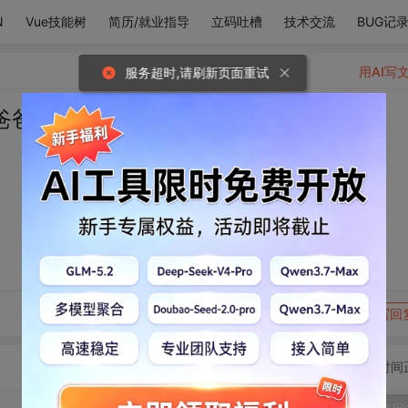
N
Vue技能树
简历/就业指导
立码吐槽
技术交流
BUG记
用AI写
服务超时,请刷新页面重试
爸爸最丑
转发到动态
举报
写回
切换为时间