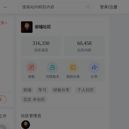
...
录
登录/注册
文章
前端社区
316,330
60,458
社区成员
社区内容
发帖
与我相关
我的任务
分享
前端
学习
经验分享
个人社区
复
北京·丰台区
社区管理员
正序