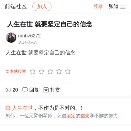
前端社区
登录
频道
加入
帖子详情
社区
前端社区
感慨
人生在世 就要坚定自己的信念
mnbv6272
2024-05-29
人生在世 就要坚定自己的信念
给本帖投票
20
回复
打赏
人生在世
，不作为是不对的。!
刘伟，一位无臂钢琴师，凭借
坚定
的
信念
和不懈的努力，
从失去双臂的困境中崛起，用双脚在琴键上写下辉煌篇
章。他的励志故事激励着每一个面对困难与挑战的人，无