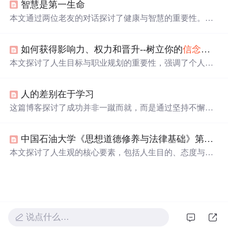
智慧是第一生命
论生活如何残酷，只要心中有梦，就有可能创造出属于自
己的奇迹。
本文通过两位老友的对话探讨了健康与智慧的重要性。文
中提到，虽然健康是生活的基础，但
坚定
的
信念
、奋斗的
目标和深刻的友谊同样不可或缺。真正的幸福不仅在于身
如何获得影响力、权力和晋升--树立你的
信念
与目
体健康，更在于每一天都过得有价值。
本文探讨了人生目标与职业规划的重要性，强调了个人应
该根据自己的天赋和兴趣来设定长远目标，并以此为导向
进行职业生涯规划。
人的差别在于学习
这篇博客探讨了成功并非一蹴而就，而是通过坚持不懈的
努力和学习实现的。引用了伟人和韩愈的名言强调勤奋的
重要性，指出只有
坚定
信念
、勇往直前的人才能到达胜利
中国石油大学《思想道德修养与法律基础》第一阶段在线作业
的终点。同时，文章倡导不断学习，认为书籍是知识和智
慧的源泉，对个人成长起着关键作用。世界读书日的提及
本文探讨了人生观的核心要素，包括人生目的、态度与价
进一步强调了阅读的价值。人生就是一个不断进步和学习
值，并强调了理想
信念
的重要性。同时，文章分析了个人
的过程，目标和奋斗是推动前行的动力，只有通过劳动和
与社会理想的关系及理想与现实之间的统一性。
勤奋，才能将梦想变为现实。
说点什么…