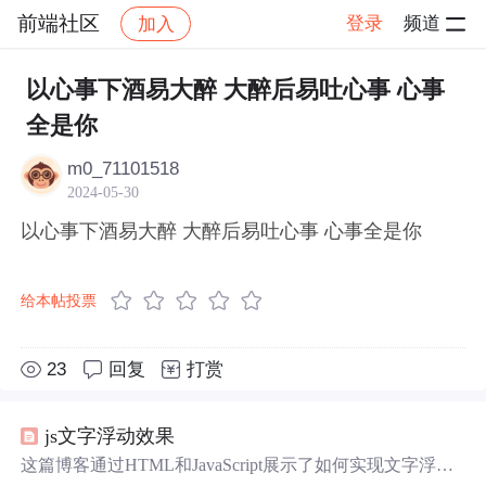
前端社区
登录
频道
加入
帖子详情
社区
前端社区
感慨
以心事下酒易大醉 大醉后易吐心事 心事
全是你
m0_71101518
2024-05-30
以心事下酒易大醉 大醉后易吐心事 心事全是你
给本帖投票
23
回复
打赏
js文字浮动效果
这篇博客通过HTML和JavaScript展示了如何实现文字浮动