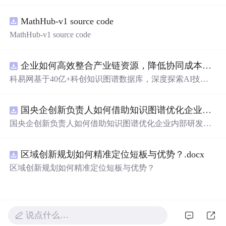
的效果。作者利用CSS设置元素的绝对定位，JavaScript则
用来随机生成文字的初始位置和透明度变化，营造出文字
MathHub-v1 source code
在页面上随机飘动的视觉效果。此外，文中还包含了对CS
S样式和JavaScript事件监听的运用，增加了互动性和趣味
MathHub-v1 source code
性。
企业如何高效整合产业链资源，降低协同成本？.docx
科易网基于40亿+科创知识图谱数据库，深度探索AI技术
在技术转移、成果转化、技术经纪、知识产权、产业创
新、科技招商等垂直领域的多样化应用场景，研究科技创
国央企创新负责人如何借助知识图谱优化企业内部研发资源协同？.docx
新领域的AI+数智化解决方案，推动科技创新与产业创新
智能化发展。
国央企创新负责人如何借助知识图谱优化企业内部研发资
源协同？
区域创新规划如何精准定位短板与优势？.docx
区域创新规划如何精准定位短板与优势？
说点什么…