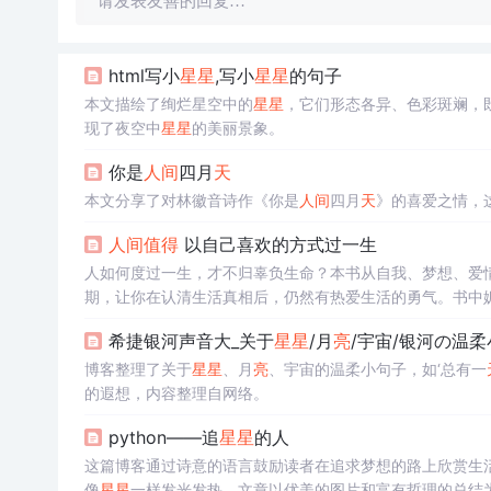
请发表友善的回复…
html写小
星星
,写小
星星
的句子
本文描绘了绚烂星空中的
星星
，它们形态各异、色彩斑斓，
现了夜空中
星星
的美丽景象。
你是
人间
四月
天
本文分享了对林徽音诗作《你是
人间
四月
天
》的喜爱之情，
人间
值得
以自己喜欢的方式过一生
人如何度过一生，才不归辜负生命？本书从自我、梦想、爱
期，让你在认清生活真相后，仍然有热爱生活的勇气。书中
让你意识到 “这是你自己的人生”，只要活出自己就会发现“
人
希捷银河声音大_关于
星星
/月
亮
/宇宙/银河の温
博客整理了关于
星星
、月
亮
、宇宙的温柔小句子，如‘总有一
的遐想，内容整理自网络。
python——追
星星
的人
这篇博客通过诗意的语言鼓励读者在追求梦想的路上欣赏生活中
像
星星
一样发光发热。文章以优美的图片和富有哲理的总结