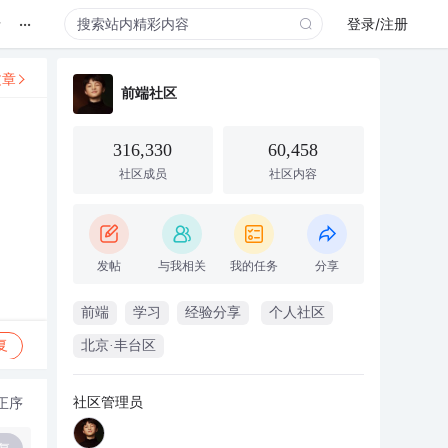
...
录
登录/注册
文章
前端社区
316,330
60,458
社区成员
社区内容
发帖
与我相关
我的任务
分享
前端
学习
经验分享
个人社区
复
北京·丰台区
社区管理员
正序