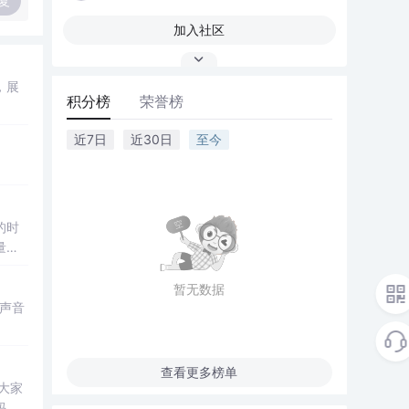
复
加入社区
，展
积分榜
荣誉榜
近7日
近30日
至今
的时
量，
暂无数据
声音
查看更多榜单
大家
码的