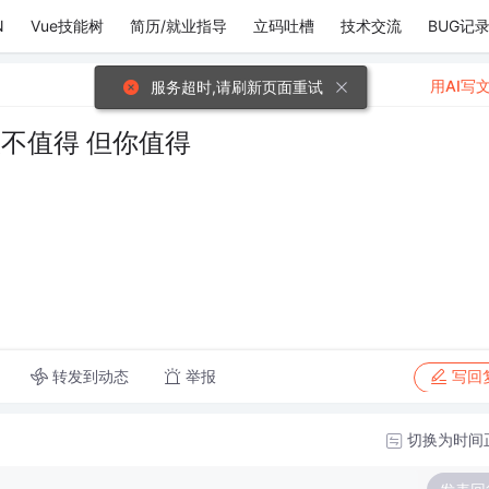
N
Vue技能树
简历/就业指导
立码吐槽
技术交流
BUG记
用AI写
服务超时,请刷新页面重试
不值得 但你值得
转发到动态
举报
写回
切换为时间