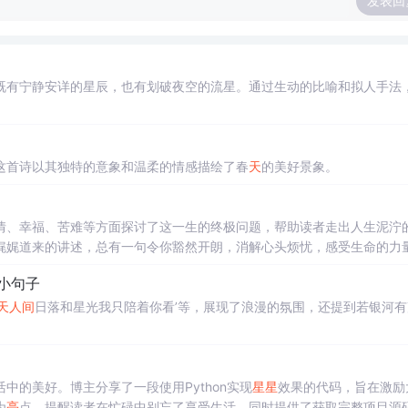
发表回
既有宁静安详的星辰，也有划破夜空的流星。通过生动的比喻和拟人手法
这首诗以其独特的意象和温柔的情感描绘了春
天
的美好景象。
情、幸福、苦难等方面探讨了这一生的终极问题，帮助读者走出人生泥泞
娓娓道来的讲述，总有一句令你豁然开朗，消解心头烦忧，感受生命的力
间
值得
”，未来岁月漫漫，依然
值得
期待。...
柔小句子
天
人间
日落和星光我只陪着你看’等，展现了浪漫的氛围，还提到若银河有
的美好。博主分享了一段使用Python实现
星星
效果的代码，旨在激励
为
亮
点，提醒读者在忙碌中别忘了享受生活，同时提供了获取完整项目源