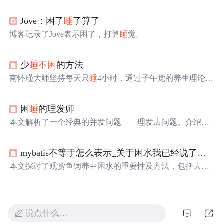
期、不间断的练习来提高这一技能。建议选择与工作相关
的技术图书进行每日阅读，并利用英英词典辅助学习，即
Jove：困了
睡
了算了
使初期进展缓慢，坚持阅读将显著提升阅读能力。
博客记录了Jove表示困了，打算
睡
觉。
少
睡
不困
的方法
南怀瑾大师坚持每天只
睡
4小时，通过子午觉的养生理论，
保持神康体泰。本文深入解析其
睡
眠习惯背后的科学依
据，包括中医理论、生物钟原理及子午流注理论，揭示了
困
睡
的理发师
科学
睡
眠对健康的重要作用。
本文解析了一个经典的并发问题——理发店问题。介绍了
理发店的布局及顾客与理发师间的交互过程，利用信号量
机制确保资源的有效分配，防止死锁。特别关注了如何通
mybatis不等于怎么表示_关于困水我已经说了很多次了，净水不等于困水，怎么就不明白呢？...
过信号量和互斥机制解决顾客等待和理发师服务的问题。
本文探讨了观赏鱼饲养中困水的重要性及方法，包括去除
氯气、培养有益菌等多个方面，并对比了不同水源的特
点。
说点什么…