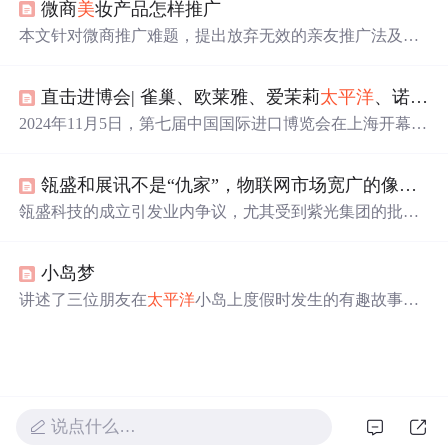
微商
美
妆产品怎样推广
个性化消费趋势，体现对中国市场的深度布局与长期承
诺。
本文针对微商推广难题，提出放弃无效的亲友推广法及盲
目刷屏行为，转而聚焦于运用正确的方法和技术吸引精准
客源。文章建议微商应当开拓陌生市场，并通过在特定平
直击进博会| 雀巢、欧莱雅、爱茉莉
太平洋
、诺华、西门子医疗、拜耳、江森自控、霍尼韦尔、3M等全球知名企业连续第七次亮相进博会...
台发布相关内容来吸引目标客户群体。
2024年11月5日，第七届中国国际进口博览会在上海开幕，
雀巢、欧莱雅等全球知名企业携新产品、新应用亮相。雀
巢展示多业务单元商品；欧莱雅三馆联动，带来多款首发
瓴盛和展讯不是“仇家”，物联网市场宽广的像
太平
新品；诺华展示创新药物等，各企业均展示了自身在不同
领域的成果与实力。
瓴盛科技的成立引发业内争议，尤其受到紫光集团的批
评。本文分析了这一事件背后的原因，指出竞争有助于产
业发展，并强调了健康市场竞争的重要性。
小岛梦
讲述了三位朋友在
太平洋
小岛上度假时发生的有趣故事，
包括他们在沙滩上享受
美
景、品尝椰子及与其他游客互动
的经历。
说点什么…