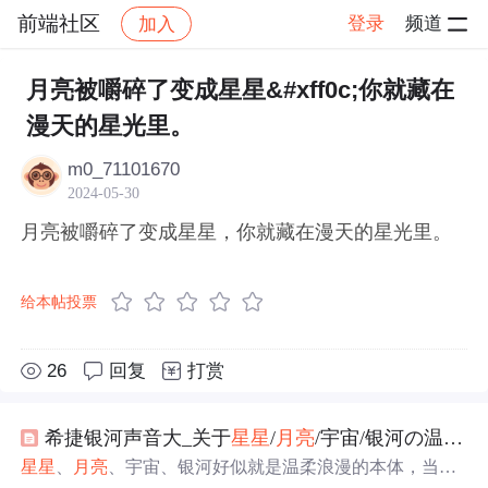
前端社区
登录
频道
加入
帖子详情
社区
前端社区
感慨
月亮被嚼碎了变成星星&#xff0c;你就藏在
漫天的星光里。
m0_71101670
2024-05-30
月亮被嚼碎了变成星星，你就藏在漫天的星光里。
给本帖投票
26
回复
打赏
希捷银河声音大_关于
星星
/
月亮
/宇宙/银河の温柔小句子
星星
、
月亮
、宇宙、银河好似就是温柔浪漫的本体，当然