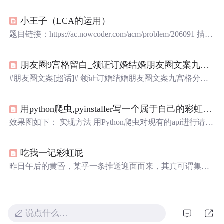
还有我看向你的眼睛。有小可爱跟我说想要一波温柔的小
句子温柔袭来，准备好小本本了么01
星星
篇 1、总有一天
小王子（LCA的运用）
人间日落和
星光
我只陪着你看2、你是落日弥漫的橘， 天
边透亮的星3、遇见你，从此凛冬散尽，星河长明4、要在
题目链接：https://ac.nowcoder.com/acm/problem/206091 描述
天亮前
变成
小
星星
，去偷亲你的眼睛5、我的口袋
里
藏
着从
题目背景 “如果我沿着这条路一直往上面去，我就可以摘
你城堡逃跑的
星星
✨6、少女的征途是星辰大海，不该死于
到那一颗
星星
。” “可是物理好难啊。” “那我还是去炸
星星
情爱02
月亮
篇 1、流浪的
月亮
...
朋友圈9宫格留白_领证订婚结婚朋友圈文案九宫格分割线
好了。” “就算是要到
月亮
上去罚站也没关系呀。” 题目描
述 十二月的风凌冽。 他站在阳台上，嘴
里
叼着一根从隔壁
#朋友圈文案[超话]# 领证订婚结婚朋友圈文案九宫格分割
房间偷来的草莓味棒棒糖，眯着眼试图从
漫天
飞雪中嗅到
线1、他和夏天一起来了。2、听闻先生治家有方，余生愿
一丝秋天的气息。黑与白构成不分明的界限，混沌地勾勒
闻其详！3、柠檬从此变甜了！4、大家好，这是我的第二
出陌生的形状。 倒像是一堆散乱的线条。 他又眯着眼看那
用python爬虫,pyinstaller写一个属于自己的彩虹屁生成器！（链接在文末自取）
杯半价。5、以后我就有家室啦。6、全世界的大人，一个
清凌凌的夜空。 像是那么多的
星星
。
人的小朋友。7、我在贩卖日落，你像神明一样慷慨的，将
效果图如下： 实现方法 用Python爬虫对现有的api进行请
光撤向我，从此人家被点亮。8、
月亮
被
嚼
碎
了
变成
星星
，
求，获取彩虹屁，然后用tkinter模块形成一个可视化的gu
你就
藏
在那
漫天
星光
里
。9、诺，就是下面那个小傻子打破
i，最后用pyinstaller对该py文件打包，这就是最后的彩虹屁
了我孤独终老的计划。10、星河滚...
吃我一记彩虹屁
生成器。 编写代码 1、首先对api发起请求，获取彩虹屁 de
f caihongpi(): url = 'https://chp.shadiao.app/api.php' headers = {
昨日午后的黄昏，某乎一条推送迎面而来，其真可谓集推
'user-agent':'Mozilla/5.0 (Windows NT 10.0; W
荐算法之大成，精准之程度令人咋舌。并列为“世界十大难
题”之一的“如何哄女朋友开心”终于有解决方案了？没错，
高赞回答给我们指了一条明路，它...
说点什么…