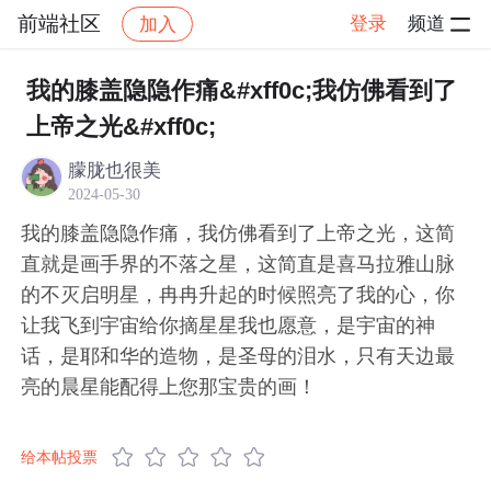
前端社区
登录
频道
加入
帖子详情
社区
前端社区
感慨
我的膝盖隐隐作痛&#xff0c;我仿佛看到了
上帝之光&#xff0c;
朦胧也很美
2024-05-30
我的膝盖隐隐作痛，我仿佛看到了上帝之光，这简
直就是画手界的不落之星，这简直是喜马拉雅山脉
的不灭启明星，冉冉升起的时候照亮了我的心，你
让我飞到宇宙给你摘星星我也愿意，是宇宙的神
话，是耶和华的造物，是圣母的泪水，只有天边最
亮的晨星能配得上您那宝贵的画！
给本帖投票