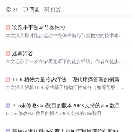
31
回复
打赏
论跑步平衡与节奏把控
本文深入探讨跑步运动中身体平衡与节奏把控的技术本质
及其协同机制。重点分析平衡如何依赖关节链传导、核心
稳定与重心控制，节奏如何体现为呼吸-步频-心率的多维
迷雾河谷
协调，并指出二者互为因果、构成高效奔跑的动态闭环。
强调通过单腿训练、核心强化、呼吸计数等方法进行刻意
本文记录了一次在浓雾笼罩下的徒步经历。作者在徒步过
练习，提升体感反馈与神经肌肉适应性。
程中迷失了方向，穿越了似曾相识的老城区，并沿着伊通
河谷寻找回家的路。途中遇到了各式各样的景象，从老城
TIDL植物力量冷热疗法：现代疼痛管理的创新解决方案
区的陈旧建筑到河谷中的各种活动，最后通过熟悉的地标
确认了自己的位置。
本文深入解析TIDL品牌基于植物活性成分（如薄荷醇、辣
椒素、利多卡因）与物理冷热疗法协同作用的外用镇痛技
术。重点阐述其喷雾/滚珠剂型的经皮递送机制、TRP通道
B15未修改vlan数目的版本20PX支持的vlan数目
靶向调控（TRPM8/TRPV1）、局部神经信号干预（钠通
道阻断）及配方协同增效原理，涵盖急性期冷疗消炎、慢
B15未修改vlan数目的版本20PX支持的vlan数目
性期热疗促循环等临床适用场景，强调其在非处方疼痛管
理中的技术创新与体验升级。
高校技术转移办公室人员如何利用院所创新知识图谱发现技术转化瓶颈？.docx