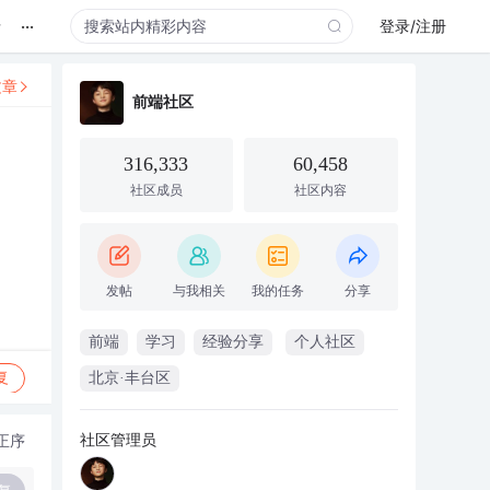
...
录
登录/注册
文章
前端社区
316,333
60,458
社区成员
社区内容
发帖
与我相关
我的任务
分享
前端
学习
经验分享
个人社区
复
北京·丰台区
社区管理员
正序