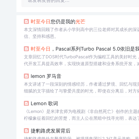
请发表友善的回复…
时至今日
您仍是我的
光芒
本文深情回顾了作者从小学到高中的三位老师对其成长的深
信、坚持和感恩。
时至今日
，Pascal系列Turbo Pascal 5.0依
文章回忆了DOS时代TurboPascal作为编程工具的美好时光，特
代开发工具提高效率，实现快速原型搭建和业务系统开发，
lemon 罗马音
本文讲述了一段深刻的情感经历，作者通过梦境、回忆与现
细腻的文字描绘了与挚爱共度的时光，即使在分离后，对方
Lemon 歌词
《Lemon》是米津玄师为电视剧《非自然死亡》创作的主
柠檬象征着回忆的苦楚，而主人公在黑暗中找寻光明，表达
幸福的追忆和无法触及的爱，触动人心。
捷豹路虎发展背后
捷豹路虎曾处在颓废阶段，被塔塔集团以2.3亿美元并购。