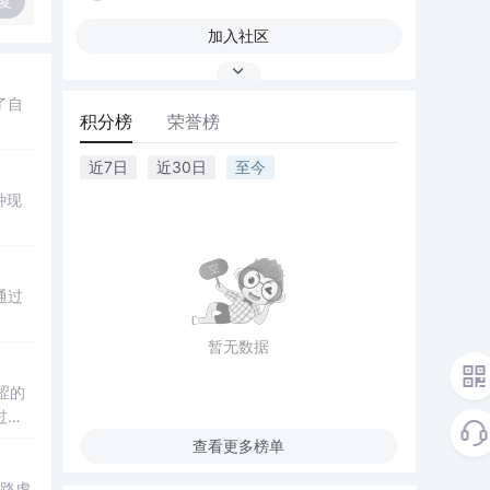
复
加入社区
了自
积分榜
荣誉榜
近7日
近30日
至今
种现
通过
暂无数据
涩的
过往
查看更多榜单
路虎