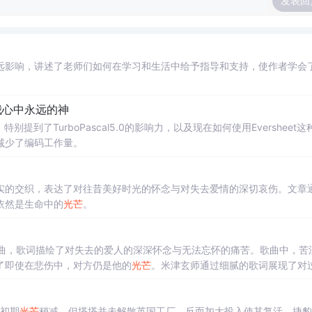
发表回
远影响，讲述了老师们如何在学习和生活中给予指导和支持，使作者学会
旧是我心中永远的神
别提到了TurboPascal5.0的影响力，以及现在如何使用Eversheet这
减少了编码工作量。
实的交织，表达了对往昔美好时光的怀念与对失去爱情的深切哀伤。文章
依然是生命中的
光芒
。
题曲，歌词描绘了对失去的爱人的深深怀念与无法忘怀的痛苦。歌曲中，苦
了即使在悲伤中，对方仍是他的
光芒
。米津玄师通过细腻的歌词展现了对
虽初期
光芒
稍减，但塔塔并未解散英国工厂，反而加大投入使其复活。捷豹