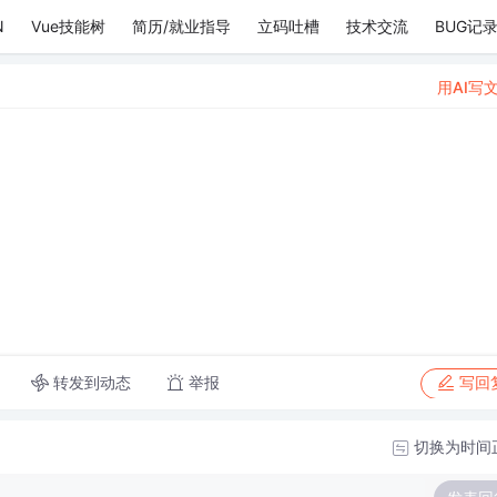
N
Vue技能树
简历/就业指导
立码吐槽
技术交流
BUG记
用AI写
转发到动态
举报
写回
切换为时间