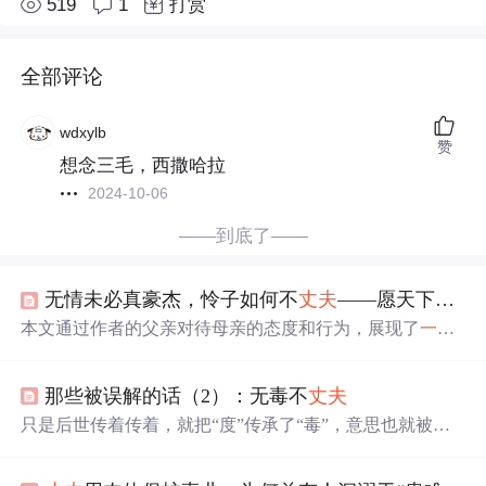
519
1
打赏
全部评论
wdxylb
赞
想念三毛，西撒哈拉
2024-10-06
——到底了——
无情未必真豪杰，怜子如何不
丈夫
——愿天下有情人终成眷属
本文通过作者的父亲对待母亲的态度和行为，展现了
一个
理想
丈夫
的形象。文章强调了在家庭中，
丈夫
应当坚定站
在妻子一边的重要性，并阐述了如何维护健康的家庭关
那些被误解的话（2）：无毒不
丈夫
系。
只是后世传着传着，就把“度”传承了“毒”，意思也就被去
曲解成“要成就大事业必须手段毒辣了”。其实，不管要不
要干一凡大事业，即便普通人在平时也需要培养自己。"无