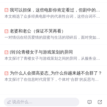
抓鱼、采野花、爬树摘果等，而悲伤的经历则有关学习成
绩、表演出糗及被
欺负
等。一次冬日的“旅行”成为特别的
我可以担保，这些电影你肯定看过，但剧中的台词，你还记得不？
记忆。
本文精选了众多经典电影中的代表性台词，这些台词不仅
深入人心，还往往蕴含着深刻的人生哲理。从《阿甘正
传》到《大话西游》，每一句台词背后都有一个精彩的故
老婆和老公（保证不哭再看）
事。
一对情侣在经历爱情的甜蜜与生活的琐碎后，面对突如其
来的疾病，展现了深刻的情感与生命的脆弱。女主角在生
命最后的日子里，为男友留下深情的信件，约定十年为
[转]论青楼女子与游戏策划的异同
期，十年后彻底忘记彼此，期待来生再续前缘。
本文探讨了青楼女子与游戏策划之间的异同，从服务业的
角度出发，分析了两者在选择、多才多艺、现实、过程、
分工、未来及独立等方面的相似之处，以及他们各自面临
为什么人会摆高姿态_为什么你越来越不合群了？
的挑战和追求的理想。
本文探讨了在信息时代背景下，个体对‘合群’的反思与重
构。指出传统社交范式中的表面迎合已失去必要性，真正
有效的人际联结应基于价值认同而非从众行为。文章强调
独处能力、自我认知与数字时代人际网络构建的关联性，
批判强制合群对心理健康的损害，并指出卓尔不群者更易
说点什么…
在技术驱动的知识经济中建立差异化优势。