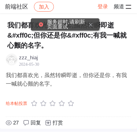
前端社区
登录
频道
加入
帖子详情
社区
前端社区
感慨
服务超时,请刷新
我们都喜欢光&#xff0c;虽然转瞬即逝
页面重试
&#xff0c;但你还是你&#xff0c;有我一喊就
心颤的名字。
zzz_hiaj
2024-05-30
我们都喜欢光，虽然转瞬即逝，但你还是你，有我
一喊就心颤的名字。
给本帖投票
27
回复
打赏