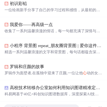
初识彩铅
一位绘画新手分享了自己的学习过程和感悟，从最初的热
爱到面对挑战的态度转变，再到通过诗歌和名言表达对生
活的理解。
我爱你——再高级一点
收集了一系列温馨浪漫的情话，每一句都充满了深情与爱
意，适合用来表达对
心
爱之人的感情。
小程序 背景图 repeat_朋友圈背景图 | 爱你这件事，没有解药
精选一系列温馨浪漫的文字和背景图，每句话都蕴含深
情，适合用作朋友圈背景或个人
心
情表达。这里有对爱情
细腻的描绘，也有对生活的温柔感悟。
罗辑和庄颜的故事
罗辑作为面壁者,在孤独中迎来了庄颜,一位让他
心
动的女
子。他们在雪山、卢浮宫等地方共度时
光
,罗辑决定让庄颜
幸福成为他的使命。这段特殊的情感经历,展示了罗辑内
心
高校技术转移办公室如何利用知识图谱精准定位产业需求与技术适配点？.docx
深处的变化。
科易网基于40亿+科创知识图谱数据库，深度探索AI技术
在技术转移、成果转化、技术经纪、知识产权、产业创
新、科技招商等垂直领域的多样化应用场景，研究科技创