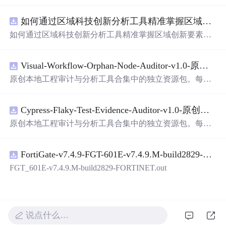
面，使用方便! 详 情 说 明 用这个手写数字识别系统，你可
以轻松地识别手写数字。这个系统不仅功能强大，而且还
如何通过区域科技创新分析工具精准掌握区域创新要素分布与产业链融合现状？.docx
带有直观的图形用户界面（GUI），非常容易使用。你只
需要将手写数字输入系统，它将立即给出准确的识别结
如何通过区域科技创新分析工具精准掌握区域创新要素分
果。这个系统可以在各种场景中使用，无论是学校、工作
布与产业链融合现状？
还是日常生活，都能为你提供快速和准确的识别服务。它
是一个非常方便和实用的工具，你一定会喜欢它的！
Visual-Workflow-Orphan-Node-Auditor-v1.0-原创源码与文档.zip
原创本地工程审计与分析工具合集中的独立资源包。每个
ZIP包含完整源码、3项自动化测试、可复现合成示例、离
线HTML、JSON与SVG报告、1080×720真实运行效果图、
Cypress-Flaky-Test-Evidence-Auditor-v1.0-原创源码与文档.zip
README、运行说明、功能清单、MIT License及原创与授
权声明。解压后进入project目录，执行npm test验证算法，
原创本地工程审计与分析工具合集中的独立资源包。每个
执行npm run report生成报告，也可通过本地静态服务器打
ZIP包含完整源码、3项自动化测试、可复现合成示例、离
开网页。运行时零第三方依赖，不包含热点产品或开源项
线HTML、JSON与SVG报告、1080×720真实运行效果图、
目源码、Logo、官方截图、论文、生产日志或其他受限素
FortiGate-v7.4.9-FGT-601E-v7.4.9.M-build2829-FORTINET.out
README、运行说明、功能清单、MIT License及原创与授
材。适合前端开发、AI应用工程、测试审计和课程实践。
权声明。解压后进入project目录，执行npm test验证算法，
FGT_601E-v7.4.9.M-build2829-FORTINET.out
执行npm run report生成报告，也可通过本地静态服务器打
开网页。运行时零第三方依赖，不包含热点产品或开源项
目源码、Logo、官方截图、论文、生产日志或其他受限素
材。适合前端开发、AI应用工程、测试审计和课程实践。
说点什么…