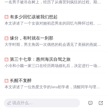
一名男子被吊在树上，经历了从痛苦到疯狂的过程。期
间，他遇到了各种幻象和神秘生物，包括一只提供帮助的
松鼠和一位神秘女子。最终，面对生死抉择，他选择继续
有多少回忆该被我们想起
坚持。
本文讲述了一个女孩对她初恋男友的回忆与释怀过程。从
甜蜜的相遇到遗憾的分别，再到多年后的重逢与失约，女
孩最终选择了宽容与自救，学会了珍惜那段感情中的美好
缘分，有时就在一刹那
时光。
大学时期，男主角因一次偶然的机会遇见了美丽的燕妮，
并对她产生了好感。尽管得知燕妮已有男友，男主角仍默
默守护。最终，他的真诚打动了燕妮，二人终成眷属。
第三十七章：惠州海滨自驾之旅
小冷和小颖一家三口在经历两场婚礼后，决定进行一场说
走就走的自驾游，目的地是惠州的海边。这次旅行不仅是
一次简单的出游，更是他们共同创造美好回忆的珍贵旅
长醒不复醉
程。他们精心准备，享受了海边的欢乐时光，增进了家庭
感情，留下了许多温馨的回忆。
本文讲述了一位热爱文学的Java初学者，清醒同学与理智
同学之间的寓言故事，揭示了自我认知与成长的主题，通
过奇妙的场景描绘两人逐渐理解并接纳彼此的过程。
说点什么…