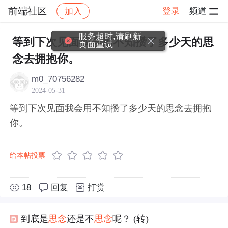
前端社区
登录
频道
加入
帖子详情
社区
前端社区
感慨
服务超时,请刷新
等到下次见面我会用不知攒了多少天的思
页面重试
念去拥抱你。 ​​​
m0_70756282
2024-05-31
等到下次见面我会用不知攒了多少天的思念去拥抱
你。 ​​​
给本帖投票
18
回复
打赏
到底是
思念
还是不
思念
呢？ (转)