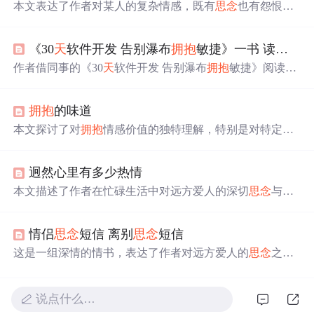
本文表达了作者对某人的复杂情感，既有
思念
也有怨恨，
同时夹杂着对这份感情不确定性的思考。作者回顾了与对
方相处的美好时光，并坦诚了自己的情感状态。
《30
天
软件开发 告别瀑布
拥抱
敏捷》一书 读后总结
作者借同事的《30
天
软件开发 告别瀑布
拥抱
敏捷》阅读，
结合自身项目经历，以对比方式学习敏捷开发。书中提到
召开Sprint计划会议划分任务、确定优先级与完成时间，开
拥抱
的味道
发周期内每
天
开每日站会。还可前往Scrum中文资料站了解
更多。
本文探讨了对
拥抱
情感价值的独特理解，特别是对特定人
拥抱
味道的依赖与
思念
。作者通过细腻的心理描写表达了
对恋人
拥抱
味道的依恋，并对未来可能的分离表达了担忧
迥然心里有多少热情
与不舍。
本文描述了作者在忙碌生活中对远方爱人的深切
思念
与牵
挂。通过细腻的文字展现了两人虽相隔千里但仍心心相印
的情感世界。
情侣
思念
短信 离别
思念
短信
这是一组深情的情书，表达了作者对远方爱人的
思念
之
情。每封信都充满了真挚的情感和美好的祝愿，展现了人
间最纯真的情感。
说点什么…