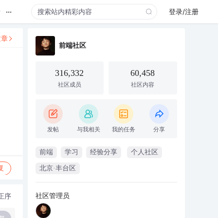
...
录
登录/注册
文章
前端社区
316,332
60,458
社区成员
社区内容
发帖
与我相关
我的任务
分享
前端
学习
经验分享
个人社区
复
北京·丰台区
社区管理员
正序