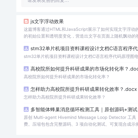
请发表友善的回复…
js文字浮动效果
这篇博客通过HTML和JavaScript展示了如何实现文字浮
的初始位置和透明度变化，营造出文字在页面上随机飘动的视觉效
加了互动性和趣味性。
stm32单片机项目资料课程设计文档C语言程序
stm32单片机项目资料课程设计文档C语言程序代码原理图
高校院所如何提升科研成果的市场化转化率？.doc
高校院所如何提升科研成果的市场化转化率？
怎样助力高校院所提升科研成果转化效率？.docx
怎样助力高校院所提升科研成果转化效率？
多智能体蜂巢消息循环检测工具｜原创源码+测试
原创 Multi-agent Hivemind Message Loop
费。压缩包包含完整源码、3 项自动化测试、可复现合成示例、离线 
运行说明、功能清单、MIT License 及原创与授权声
文、生产日志或其他受限素材。