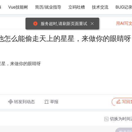
N
Vue技能树
简历/就业指导
立码吐槽
技术交流
BUG记
用AI写
服务超时,请刷新页面重试
他怎么能偷走天上的星星，来做你的眼睛呀
星星，来做你的眼睛呀
转发到动态
举报
写回
切换为时间