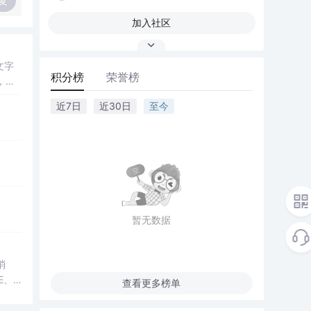
复
加入社区
文字
积分榜
荣誉榜
，增
近7日
近30日
至今
暂无数据
消
E、
查看更多榜单
论