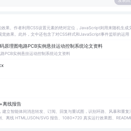
发表回
动的效果。作者利用CSS设置元素的绝对定位，JavaScript则用来随机生成
果。此外，文中还包含了对CSS样式和JavaScript事件监听的运用
代码原理图电路PCB实例悬挂运动控制系统论文资料
电路PCB实例悬挂运动控制系统论文资料
x
+离线报告
 Detector 工具，建立智能体间消息转发、订阅、回复与重试图，识别环路、风暴和重复
HTML/JSON/SVG 报告、1080×720 真实运行效果图、READM
明。运行时零第三方依赖，不包含热点产品或开源项目源码、Logo、官方截图、