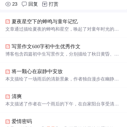
23
回复
打赏
夏夜星空下的蝉鸣与童年记忆
文章通过描绘夏夜的蝉鸣和星空，唤起了对童年时光的
美
好
回忆。作者讲述了在老屋度过的一个个宁静而充满自然
气息的夜晚，包括祖母的陪伴、星空的美丽以及童年的想
写景作文600字初中生优秀作文
象。如今身处城市，这些
美好
的记忆已成为遥不可及的
梦
境
。
博客包含四篇初中生写景作文，分别描绘了秋日黄昏、晨
曦、雨后、雪后初晴时小镇的景色。展现了小镇不同时节
的宁静、和谐与
美好
，如秋日黄昏的丰收、晨曦中的生
将一颗心在寂静中安放
机、雨后的古朴、雪后的静谧，让人感受岁月温柔与生活
甜蜜。
本文描绘了一场雨后的清新景象，作者独自漫步在幽静的
小巷中，感受着雨后带来的宁静与
美好
。文中通过细腻的
笔触，展现了自然界在雨水洗礼后的生机与活力。
清爽
本文描述了作者在一个雨后的下午，在自家阳台享受清新
空气的经历。树叶被雨水
冲刷
得一尘不染，在阳光和
轻
风
中摇曳，仿佛夜空中的
星星
在眨眼。这种宁静的氛围让作
爱情密码
者感受到了久违的清爽。