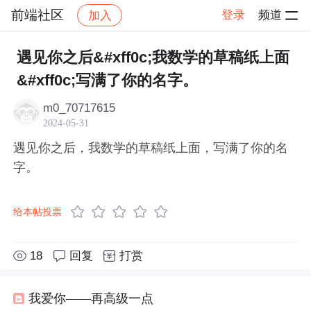
前端社区
登录
频道
加入
帖子详情
社区
前端社区
感慨
遇见你之后&#xff0c;我数学的草稿纸上面
&#xff0c;写满了你的名字。
m0_70717615
2024-05-31
遇见你之后，我数学的草稿纸上面，写满了你的名
字。
给本帖投票
18
回复
打赏
我爱你——再高级一点