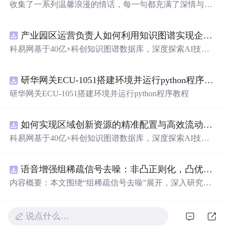
收集了一系列温馨浪漫的情话，每一句都充满了深情与爱
意，适合用来表达对心爱之人的感情。
产业园区运营负责人如何利用知识图谱实现企业精准对接与协同？.docx
科易网基于40亿+科创知识图谱数据库，深度探索AI技术
在技术转移、成果转化、技术经纪、知识产权、产业创
新、科技招商等垂直领域的多样化应用场景，研究科技创
研华网关ECU-1051搭建环境并运行python程序教程
新领域的AI+数智化解决方案，推动科技创新与产业创新
智能化发展。
研华网关ECU-1051搭建环境并运行python程序教程
如何实现区域创新资源的精准配置与高效流动？.docx
科易网基于40亿+科创知识图谱数据库，深度探索AI技术
在技术转移、成果转化、技术经纪、知识产权、产业创
新、科技招商等垂直领域的多样化应用场景，研究科技创
语音增强组稀疏信号去噪：非凸正则化，凸优化研究（Matlab代码实现）
新领域的AI+数智化解决方案，推动科技创新与产业创新
智能化发展。
内容概要：本文围绕“组稀疏信号去噪”展开，深入研究了
基于非凸正则化与凸优化的信号处理方法，并提供了完整
的Matlab代码实现。文章系统阐述了如何通过引入非凸正
则项克服传统稀疏恢复方法的局限性，从而在语音增强等
说点什么…
实际应用中实现更优的去噪性能。研究采用组稀疏建模范