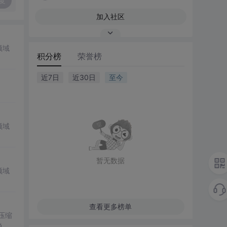
复
加入社区
领域
积分榜
荣誉榜
近7日
近30日
至今
领域
暂无数据
领域
查看更多榜单
。压缩
说