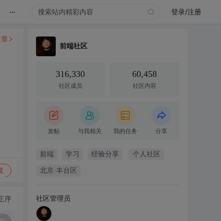
...
录
登录/注册
文章
前端社区
316,330
60,458
社区成员
社区内容
发帖
与我相关
我的任务
分享
前端
学习
经验分享
个人社区
复
北京·丰台区
社区管理员
正序