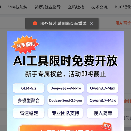
N
Vue技能树
简历/就业指导
立码吐槽
技术交流
BUG记
用AI写
服务超时,请刷新页面重试
转发到动态
举报
写回
切换为时间