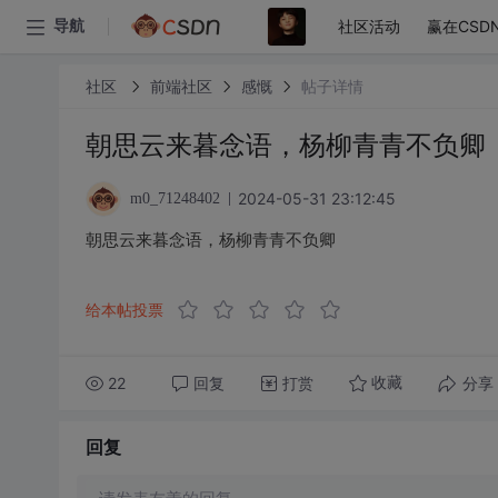
社区活动
赢在CSD
导航
社区
前端社区
感慨
帖子详情
朝思云来暮念语，杨柳青青不负卿
2024-05-31 23:12:45
m0_71248402
朝思云来暮念语，杨柳青青不负卿
给本帖投票
22
回复
打赏
分享
收藏
回复