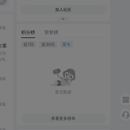
复
加入社区
领域
积分榜
荣誉榜
近7日
近30日
至今
方案
方法
信号
传统
领域
暂无数据
领域
查看更多榜单
作为