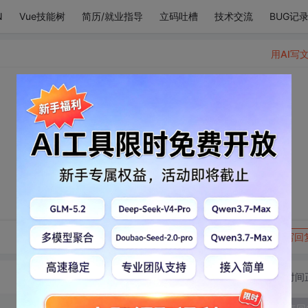
N
Vue技能树
简历/就业指导
立码吐槽
技术交流
BUG记
用AI写
转发到动态
举报
写回
切换为时间