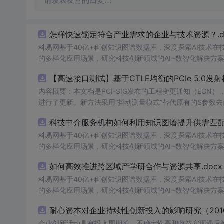
请发表友善的回复…
怎样快速锁定符合产业需求的企业与技术资源？.do
科易网基于40亿+科创知识图谱数据库，深度探索AI技术
的多样化应用场景，研究科技创新领域的AI+数智化解决方
【高速接口测试】基于CTLE均衡的PCIe 5.0
内容概要：本文档是PCI-SIG发布的工程变更通知（ECN），针对P
进行了更新。新方法采用“抖动测量模式”替代原有的S参数
退化，从而更准确地评估由芯片内部随机和确定性源产生的
科技中介服务机构如何利用知识图谱提升供需匹配精
去嵌入过程中高频噪声放大带来的测量不准确性。对于2.5至16.0 GT/s速率
证或测试的工程师，尤其是涉及PC
科易网基于40亿+科创知识图谱数据库，深度探索AI技术
的多样化应用场景，研究科技创新领域的AI+数智化解决方
如何高效推进跨区域产学研合作与资源共享.docx
科易网基于40亿+科创知识图谱数据库，深度探索AI技术
的多样化应用场景，研究科技创新领域的AI+数智化解决方
耐心资本对企业持续性创新投入的影响研究（2010
企业创新活动具有投入周期长、不确定性高和收益实现滞后