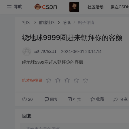
社区活动
赢在CSD
导航
社区
前端社区
感慨
帖子详情
绕地球9999圈赶来朝拜你的容颜
2024-06-01 23:14:14
m0_70765111
绕地球9999圈赶来朝拜你的容颜
给本帖投票
20
回复
打赏
分享
收藏
回复