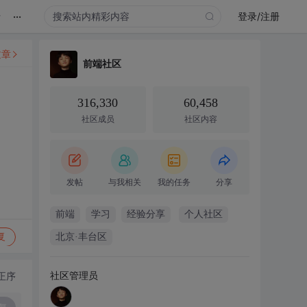
...
录
登录/注册
文章
前端社区
316,330
60,458
社区成员
社区内容
发帖
与我相关
我的任务
分享
前端
学习
经验分享
个人社区
复
北京·丰台区
社区管理员
正序