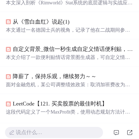
本文深入剖析《Rimworld》Stat系统的底层逻辑与实战应
用，涵盖Stat构成（基础值、健康修正、装备加成等）、非
线性阈值效应（如射击精度、
心情
崩溃线）、核心生存类S
从《雪白血红》说起(1)
tat（护甲、伤口愈合、操作速度）、隐藏类Stat（意识、血
滤、精神敏感度）及优化策略（角色定位、环境Buff、仿
本文通过一名德国士兵的视角，记录了他在二战期间参与
生体应用）。强调Stat是驱动游戏模拟的核心机制，理解其
斯大林格勒保卫战的经历。详细描述了极端
天气
下的生存
计算模型与交互关系是实现高效殖民地管理的关键。
状况、苏联军队的作战方式以及战争中的人性和道德问
自定义背景_微信一秒生成自定义情话便利贴，做朋友圈背景图超级赞！！
题。
本文介绍了一款便利贴情话背景图生成器，可自定义情话
并选择8种风格，助你轻松更换微信朋友圈背景，分享20句
甜蜜情话供你选择。
降薪了，保持乐观，继续努力～～
面对金融危机，某公司调整绩效政策：取消加班费改为项
目奖金，并调整绩效工资计算方式。旨在通过改变激励机
制，提高员工的工作效率。
LeetCode【121. 买卖股票的最佳时机】
这段代码定义了一个MaxProfit类，使用动态规划方法计算
在给定股票价格数组中，通过选择一个买入日和一个卖出
日获得的最大利润。实例展示了如何计算两个不同情况下
的最大利润。
说点什么…