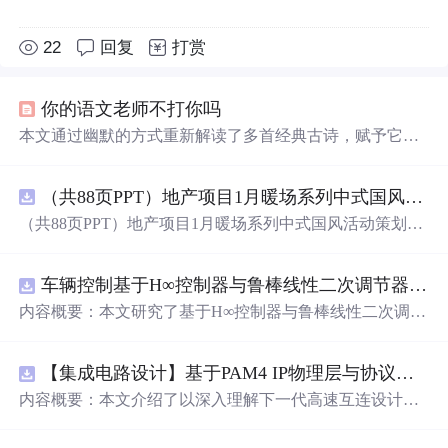
22
回复
打赏
你的语文老师不打你吗
本文通过幽默的方式重新解读了多首经典古诗，赋予它们
新的生命力和趣味性，如将背单词的情景融入诗句之中，
展现了学习英语的艰辛与乐趣。
（共88页PPT）地产项目1月暖场系列中式国风活动策划方案.pptx
（共88页PPT）地产项目1月暖场系列中式国风活动策划方
案.pptx
车辆控制基于H∞控制器与鲁棒线性二次调节器RLQR的铰接式重型车辆的稳健路径跟踪控制研究（Matlab代码实现）
内容概要：本文研究了基于H∞控制器与鲁棒线性二次调节
器（RLQR）的铰接式重型车辆稳健路径跟踪控制方法，
并通过Matlab代码实现仿真验证。针对铰接式车辆在复杂
【集成电路设计】基于PAM4 IP物理层与协议兼容性验证：5nm工艺下高速互连系统电气合规测试平台
工况下路径跟踪精度低、稳定性差的问题，提出结合H∞控
制与RLQR的复合控制策略，以提升系统对参数不确定
内容概要：本文介绍了以深入理解下一代高速互连设计的
性、外部干扰及模型摄动的鲁棒性。文中建立了车辆动力
关键要素。
学模型，设计了H∞与RLQR控制器，通过多工况仿真对比