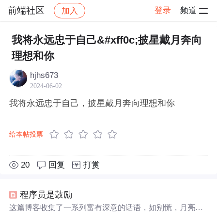
前端社区
登录
频道
加入
帖子详情
社区
前端社区
感慨
我将永远忠于自己&#xff0c;披星戴月奔向
理想和你
hjhs673
2024-06-02
我将永远忠于自己，披星戴月奔向理想和你
给本帖投票
20
回复
打赏
程序员是鼓励
这篇博客收集了一系列富有深意的话语，如别慌，月亮也