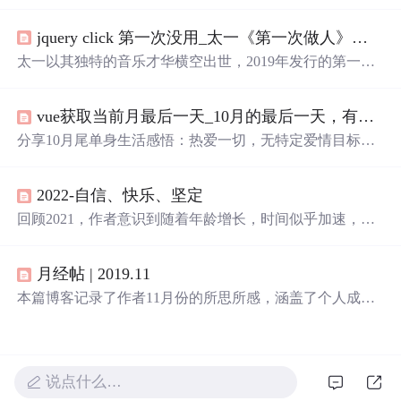
正在大海某处迷茫和你是我疲惫生活中唯一的英雄梦想，
展现了生活中的美好瞬间和情感共鸣。这些短句传递了坚
jquery click 第一次没用_太一《第一次做人》：我们都懂的那种疼和忍，多伤人也迷人...
持、热爱和希望的主题，鼓励人们在日常中寻找意义，保
持理智面对挑战，并在彼此的世界中找到连接。
太一以其独特的音乐才华横空出世，2019年发行的第一张
实体专辑中，《第一次做人》作为首发歌曲，展现了太一
全面的音乐才能。这首歌由太一亲自包揽词曲唱及制作，
vue获取当前月最后一天_10月的最后一天，有哪些不想谈恋爱适合发朋友圈的文案？...
通过歌词传达了成长的挣扎与坚持。
分享10月尾单身生活感悟：热爱一切，无特定爱情目标，
享受自我成长与独立。精选朋友圈文案展示不急于恋爱的
态度和对生活的热爱。
2022-自信、快乐、坚定
回顾2021，作者意识到随着年龄增长，时间似乎加速，对
亲人的健康和朋友的青春友情充满珍视。工作中逐渐获得
认可，明白基础学习的重要性。感情上经历了分手，学会
月经帖 | 2019.11
与过去告别，理解爱情的本质。2022年，作者希望快乐、
自信并坚定，设定了学习、生活技能提升、旅行和阅读等
本篇博客记录了作者11月份的所思所感，涵盖了个人成
目标。
长、科技创新、生活方式等多个方面，从10000小时定律的
探讨到GitHub的千年代码保存计划，再到个人技能提升和
生活态度的反思，展现了作者对自我提升和时代变迁的深
刻感悟。
说点什么…