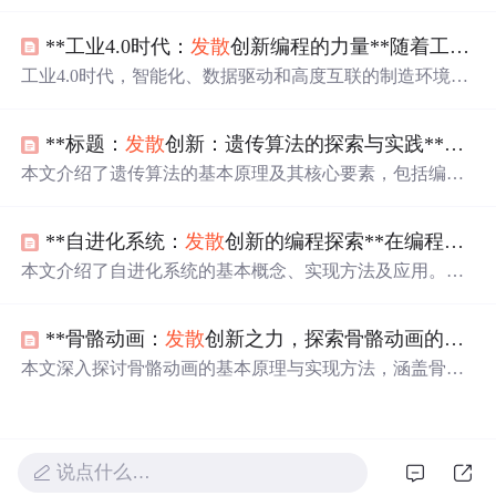
计算灵活性与效率。阐述了其与
发散
创新的关系，通过交
互式数据可视化和机器学习模型训练案例展示应用，还给
**工业4.0时代：
发散
创新编程的力量**随着工业4.0的到来，智能化、数据驱动和高度互联的制造环境正在
出进一步探索的关键要素，鼓励在该领域创新。
工业4.0时代，智能化、数据驱动和高度互联的制造环境改
变着工作与生活。编程语言是连接物理与数字世界的桥
梁，在实现制造智能化、自动化中至关重要。本文探讨如
**标题：
发散
创新：遗传算法的探索与实践**遗传算法是一种模拟自然界生物进化机制的优化搜索算法。本文将带您领略遗传算法的
何利用编程实现
发散
创新，还介绍了用Python进行数据分
析与机器学习以优化生产过程。
本文介绍了遗传算法的基本原理及其核心要素，包括编
码、初始种群、适应度函数、选择、交叉和变异。通过一
个简单的函数优化实例展示了遗传算法的实际应用，并分
**自进化系统：
发散
创新的编程探索**在编程世界中，我们一直在追求创新、
析了其优缺点及适用场景。
本文介绍了自进化系统的基本概念、实现方法及应用。该
系统通过模拟生物进化过程，具备自我改进和适应能力，
在机器学习、自动化测试、智能家居和自动驾驶等领域有
**骨骼动画：
发散
创新之力，探索骨骼动画的核心技术**在数字娱乐、
广泛应用。文章详细讲解了遗传算法的应用，并提供了一
个简单示例。
本文深入探讨骨骼动画的基本原理与实现方法，涵盖骨骼
搭建、动画制作及控制器设计等关键技术环节，并结合Uni
ty引擎展示动画播放与交互的代码实现，适用于游戏开发
与数字娱乐领域的应用。
说点什么…