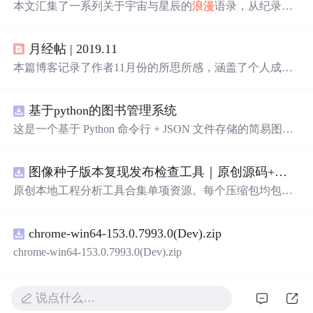
本文汇集了一系列关于宇宙与星辰的
浪漫
语录，从纪录片
《宇宙的奇迹》到豆友的智慧，再到文学作品中的深邃思
考，探讨了人类与宇宙间不可分割的联系。文章通过诗意
月经帖 | 2019.11
的语言表达了对宇宙的敬畏之情，以及人类作为宇宙一部
分的独特意义。
本篇博客记录了作者11月份的所思所感，涵盖了个人成
长、科技创新、生活方式等多个方面，从10000小时定律的
探讨到GitHub的千年代码保存计划，再到个人技能提升和
基于python的图书管理系统
生活态度的反思，展现了作者对自我提升和时代变迁的深
刻感悟。
这是一个基于 Python 命令行 + JSON 文件存储的简易图书
管理系统。 核心功能：围绕"图书"和"读者"实现两类实体
管理，以及它们之间的借阅关系。 图书管理：支持图书的
图像种子版本复现发布检查工具｜原创源码+测试+离线报告
添加、删除、修改、搜索（按书名/作者/ISBN），每本书
记录馆藏总数和当前可借数量。 学生管理：支持学生信息
原创本地工程分析工具合集单项资源。每个压缩包均包含
的添加、删除、搜索（按姓名/学号），每人默认最多借阅
完整 JavaScript/Node.js 源码、3 项自动化测试、可复现合
5 本。 借阅管理：借书时自动校验库存是否充足、是否超
成示例、离线 HTML/JSON/SVG 报告、1080×720 真实运
过借阅上限、是否重复借阅；还书时自动判断是否逾期
chrome-win64-153.0.7993.0(Dev).zip
行效果图、README、运行说明、功能清单、MIT License
（期限 30 天）；支持查看全部借阅记录、逾期记录和某人
及原创授权声明。Node.js 18+ 可直接运行，零第三方运行
chrome-win64-153.0.7993.0(Dev).zip
当前在借图书。 技术特点：纯 Python 标准库实现，无需安
依赖，适合开发者进行工程预检、质量审查和交付复核。
装任何第三方依赖；采用分层架构（模型层 → 持久化层
→ 业务层 → 界面层），职责清晰，易于扩展或替换（比
说点什么…
如把 JSON 换成数据库只需改 storage.py）；数据保存在本