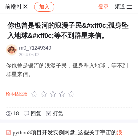
前端社区
登录
频道
加入
帖子详情
社区
前端社区
感慨
你也曾是银河的浪漫子民&#xff0c;孤身坠
入地球&#xff0c;等不到群星来信。
m0_71249349
2024-06-02
你也曾是银河的浪漫子民，孤身坠入地球，等不到
群星来信。
给本帖投票
18
回复
打赏
python3项目开发实例网盘_这些关于宇宙的
浪漫
句