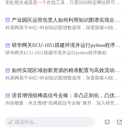
彩虹屁生成器是
一个
在线工具，只需访问特定网址即可获
取充满创意和甜蜜的赞美语句。这些彩虹屁涵盖了从浪漫
告白到日常夸奖的各种场景，为日常生活增添乐趣。
产业园区运营负责人如何利用知识图谱实现企业精准对接与协同？.docx
科易网基于40亿+科创知识图谱数据库，深度探索AI技术
在技术转移、成果转化、技术经纪、知识产权、产业创
新、科技招商等垂直领域的多样化应用场景，研究科技创
研华网关ECU-1051搭建环境并运行python程序教程
新领域的AI+数智化解决方案，推动科技创新与产业创新
智能化发展。
研华网关ECU-1051搭建环境并运行python程序教程
如何实现区域创新资源的精准配置与高效流动？.docx
科易网基于40亿+科创知识图谱数据库，深度探索AI技术
在技术转移、成果转化、技术经纪、知识产权、产业创
新、科技招商等垂直领域的多样化应用场景，研究科技创
语音增强组稀疏信号去噪：非凸正则化，凸优化研究（Matlab代码实现）
新领域的AI+数智化解决方案，推动科技创新与产业创新
智能化发展。
内容概要：本文围绕“组稀疏信号去噪”展开，深入研究了
基于非凸正则化与凸优化的信号处理方法，并提供了完整
的Matlab代码实现。文章系统阐述了如何通过引入非凸正
则项克服传统稀疏恢复方法的局限性，从而在语音增强等
说点什么…
实际应用中实现更优的去噪性能。研究采用组稀疏建模范