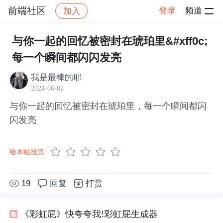
前端社区
登录
频道
加入
帖子详情
社区
前端社区
感慨
与你一起的回忆被密封在琥珀里&#xff0c;
每一个瞬间都闪闪发亮
我是最棒的耶
2024-06-02
与你一起的回忆被密封在琥珀里，每一个瞬间都闪
闪发亮
给本帖投票
19
回复
打赏
《彩虹屁》快夸夸我!彩虹屁生成器