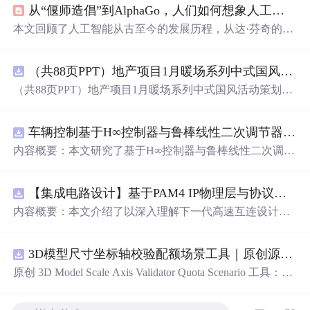
从“偃师造倡”到AlphaGo，人们如何想象人工智能的未来？
本文回顾了人工智能从古至今的发展历程，从达·芬奇的机
器武士到现代的自动驾驶，再到未来可能影响衣食住行的
全方位智能化。专家预测，未来十年，L3-L4级自动驾驶将
（共88页PPT）地产项目1月暖场系列中式国风活动策划方案.pptx
普及，智能交通、医疗、金融等领域将更加成熟，生活将
更加依赖人工智能。同时，人工智能将在个性化定制、厨
（共88页PPT）地产项目1月暖场系列中式国风活动策划方
房自动化、智能家居和无人驾驶等方面发挥
重要
作用。
案.pptx
车辆控制基于H∞控制器与鲁棒线性二次调节器RLQR的铰接式重型车辆的稳健路径跟踪控制研究（Matlab代码实现）
内容概要：本文研究了基于H∞控制器与鲁棒线性二次调节
器（RLQR）的铰接式重型车辆稳健路径跟踪控制方法，
并通过Matlab代码实现仿真验证。针对铰接式车辆在复杂
【集成电路设计】基于PAM4 IP物理层与协议兼容性验证：5nm工艺下高速互连系统电气合规测试平台
工况下路径跟踪精度低、稳定性差的问题，提出结合H∞控
制与RLQR的复合控制策略，以提升系统对参数不确定
内容概要：本文介绍了以深入理解下一代高速互连设计的
性、外部干扰及模型摄动的鲁棒性。文中建立了车辆动力
关键要素。
学模型，设计了H∞与RLQR控制器，通过多工况仿真对比
分析其控制性能，结果表明该方法能有效提高路径跟踪精
3D模型尺寸坐标轴校验配额场景工具｜原创源码+测试+离线报告
度与系统稳定性，具有较强的抗干扰能力和工程应用潜
原创 3D Model Scale Axis Validator Quota Scenario 工具：围
力。; 适合人群：具备自动控制理论基础、车辆工程背景或
绕“检查生成模型的单位、包围盒尺寸、前向轴、上方向、
从事智能驾驶、路径跟踪相关研究的研发人员及研究生。;
原点位置与导出格式约定”的结果，根据规模、并发、复杂