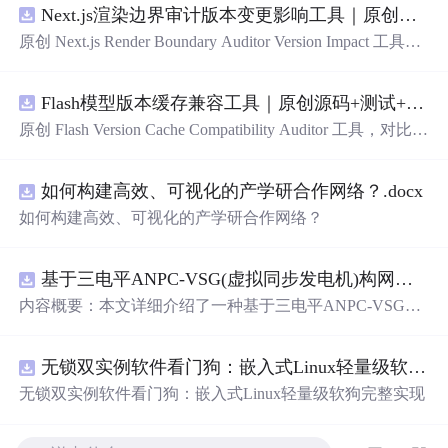
Next.js渲染边界审计版本变更影响工具｜原创源码+测试+离线报告
原创 Next.js Render Boundary Auditor Version Impact 工具，
围绕“建立服务端组件、客户端组件、数据获取、缓存和交
互边界图，识别错误跨界依赖”的结果，对比两个版本的输
Flash模型版本缓存兼容工具｜原创源码+测试+离线报告
入约定、规则参数、结果结构和风险项，识别变更影响。
压缩包包含完整源码、3 项自动化测试、可复现合成示
原创 Flash Version Cache Compatibility Auditor 工具，对比两
例、离线 HTML/JSON/SVG 报告、1080×720 真实运行效
个Flash模型版本的前缀规范、缓存键、Tokenizer、命中率
果图、README、运行说明、功能清单、MIT License 及
和重建成本。压缩包包含完整源码、3 项自动化测试、可
原创与授权声明。运行时零第三方依赖，不包含热点产品
如何构建高效、可视化的产学研合作网络？.docx
复现合成示例、离线 HTML/JSON/SVG 报告、1080×720
或开源项目源码、Logo、官方截图、论文、生产日志或其
真实运行效果图、README、运行说明、功能清单、MIT
如何构建高效、可视化的产学研合作网络？
他受限素材。
License 及原创与授权声明。运行时零第三方依赖，不包含
热点产品或开源项目源码、Logo、官方截图、论文、生产
日志或其他受限素材。
基于三电平ANPC-VSG(虚拟同步发电机)构网型逆变器控制+双闭环+中点电位平衡控制
内容概要：本文详细介绍了一种基于三电平ANPC-VSG
（虚拟同步发电机）构网型逆变器的复合控制策略，聚焦
于双闭环控制与中点电位平衡控制的实现，适用于光伏储
无锁双实例软件看门狗：嵌入式Linux轻量级软狗完整实现
能系统并网的Simulink仿真模型。该模型为未发表的原创研
究成果，涵盖了逆变器在并网过程中的动态响应、稳定性
无锁双实例软件看门狗：嵌入式Linux轻量级软狗完整实现
控制以及中点电位的有效调节，旨在提升新能源并网系统
的稳定性与电能质量。文中还探讨了多种相关控制技术，