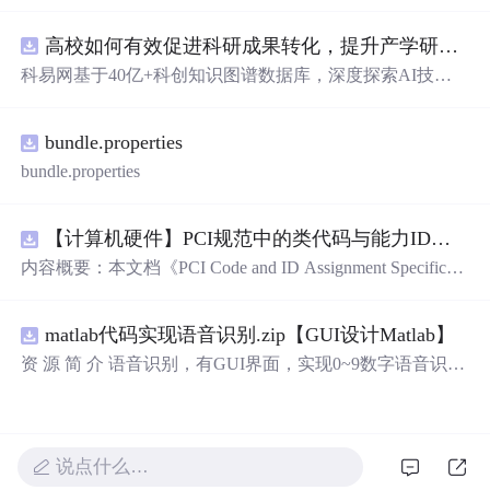
库，主要包含多套选择题，涵盖C语言的基础知识点，如
基本数据类型、运算符与表达式、控制结构（if、switch、
高校如何有效促进科研成果转化，提升产学研合作效率？.docx
循环）、数组、字符串处理、函数定义与调用、指针初步
等内容。题目形式为单项选择题，每道题后附有正确答
科易网基于40亿+科创知识图谱数据库，深度探索AI技术
案，旨在帮助学生巩固C语言语法和程序逻辑理解，提升
在技术转移、成果转化、技术经纪、知识产权、产业创
编程实践能力。; 适合人群：适用于高等院校计算机相关专
新、科技招商等垂直领域的多样化应用场景，研究科技创
业学习C语言课程的学生，特别是准备期末考试或需要强
bundle.properties
新领域的AI+数智化解决方案，推动科技创新与产业创新
化基础知识的初学者。; 使用场景及目标：①用于考前复
智能化发展。
bundle.properties
习，检验对C语言核心概念的掌握程度；②辅助教师出题
或课堂教学练习；③通过反复练习提高编程思维与代码逻
辑分析能力。; 阅读建议：建议结合教材和上机实践进行练
【计算机硬件】PCI规范中的类代码与能力ID分配：设备功能分类及扩展能力标识系统设计
习，重点关注易错题和涉及复杂逻辑控制的题目，理解每
内容概要：本文档《PCI Code and ID Assignment Specificati
道题背后的程序执行流程，以达到真正掌握语言特性的目
on Revision 1.10》由PCI-SIG发布，定义了PCI设备的类代
的。
码（Class Codes）、能力标识（Capability IDs）和扩展能
matlab代码实现语音识别.zip【GUI设计Matlab】
力标识（Extended Capability IDs）的标准编码规范。文档
详细列出了各类设备的功能分类，包括存储控制器、网络
资 源 简 介 语音识别，有GUI界面，实现0~9数字语音识别
控制器、显示设备、输入设备等，并为每种设备类型分配
详 情 说 明 在这个文档中，我们将讨论语音识别的重要性
唯一的Base Class、Sub-C
以及如何实现0到9的数字语音识别。语音识别是一种技
术，它可以将人类的语音转换为计算机可以理解的文本。
它在许多领域有广泛的应用，包括语音助手、语音控制和
说点什么…
自动语音识别。语音识别技术的发展使得我们能够通过语