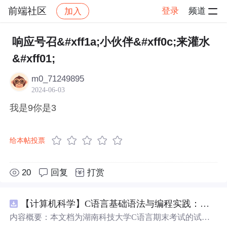
前端社区
登录
频道
加入
帖子详情
社区
前端社区
感慨
响应号召&#xff1a;小伙伴&#xff0c;来灌水
&#xff01;
m0_71249895
2024-06-03
我是9你是3
给本帖投票
20
回复
打赏
【计算机科学】C语言基础语法与编程实践：湖南科技大学期末考试核心知识点解析
内容概要：本文档为湖南科技大学C语言期末考试的试题