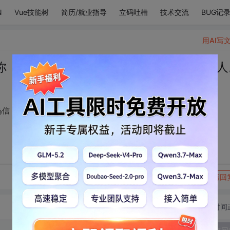
N
Vue技能树
简历/就业指导
立码吐槽
技术交流
BUG记
用AI写
你，三書六禮，鴻雁為信，一生一世一雙人
為信，一生一世一雙人。
转发到动态
举报
写回
切换为时间