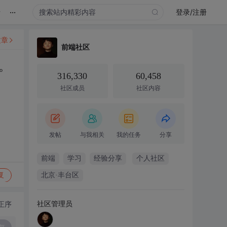
...
录
登录/注册
文章
前端社区
。
316,330
60,458
社区成员
社区内容
发帖
与我相关
我的任务
分享
前端
学习
经验分享
个人社区
复
北京·丰台区
社区管理员
正序