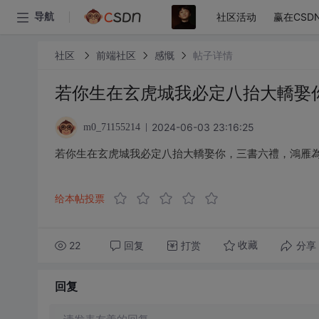
社区活动
赢在CSD
导航
社区
前端社区
感慨
帖子详情
若你生在玄虎城我必定八抬大轎娶
2024-06-03 23:16:25
m0_71155214
若你生在玄虎城我必定八抬大轎娶你，三書六禮，鴻雁
给本帖投票
22
回复
打赏
分享
收藏
回复