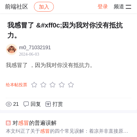
前端社区
登录
频道
加入
帖子详情
社区
前端社区
感慨
我感冒了 &#xff0c;因为我对你没有抵抗
力。
m0_71032191
2024-06-03
我感冒了 ，因为我对你没有抵抗力。
给本帖投票
21
回复
打赏
对
感冒
的普遍误解
本文纠正了关于
感冒
的四个常见误解：着凉并非直接原