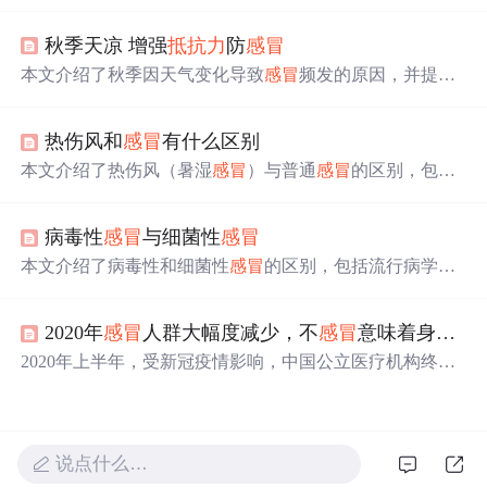
因，真正的罪魁祸首是病毒；
抵抗力
强反而使
感冒
症状更
剧烈；头疼、流鼻涕等症状实际上是免疫系统对抗病毒的
秋季天凉 增强
抵抗力
防
感冒
表现；抗生素对治疗
感冒
无效。同时介绍了普通
感冒
的自
愈特性及流感的预防和治疗。
本文介绍了秋季因天气变化导致
感冒
频发的原因，并提供
了增强
抵抗力
、良好生活习惯、适量运动及合理饮食等方
面的建议，帮助读者有效预防秋季
感冒
。
热伤风和
感冒
有什么区别
本文介绍了热伤风（暑湿
感冒
）与普通
感冒
的区别，包括
发病季节、症状特点及治疗方法的不同。热伤风常见于夏
季，表现为发热重、恶寒轻等症状。
病毒性
感冒
与细菌性
感冒
本文介绍了病毒性和细菌性
感冒
的区别，包括流行病学特
征、症状表现、实验室检查等方面，并提供了实用的鉴别
方法。
2020年
感冒
人群大幅度减少，不
感冒
意味着身体变好？
2020年上半年，受新冠疫情影响，中国公立医疗机构终端
咳嗽和
感冒
用药销售额同比下滑37.96％。
感冒
人数也大幅
下降，但这并不意味着
感冒
疾病消失。一方面，购买相关
药物受到严格监管；另一方面，个人防护加强减少了感染
机会。然而，长期缺乏
感冒
可能使人体免疫系统变得较
说点什么…
弱。