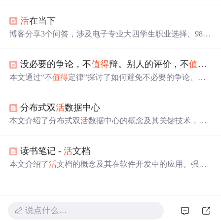
人成长的影响，强调了保持开放心态、珍惜生
活
体验和
活
在当下的重要性，提倡在任何年纪都保持‘尽兴’和‘人间
值
活
在当下
得
’的生
活
态度。
博客分享3个问答，涉及电子专业大四学生职业选择、985
研一通信专业学生学习安排、车位贷款理财决策。强调
活
在当下，如先工作积累经验、以当下学习为主兼顾未来方
没必要的争论，不
值得
辩。别人的评价，不
值得
太
向、根据对当下生
活
的影响决定付款方式等。
本文通过“不
值得
定律”探讨了如何避免不必要的争论、不
再为琐碎之事纠缠，以及如何面对别人的评价和渐行渐远
的关系。强调舍弃不
值得
的人、事、物，专注于更有价值
分布式双
活
数据中心
的生
活
。
本文介绍了分布式双
活
数据中心的概念及其关键技术，包
括基于IP地址和域名的前端网络双
活
技术、服务器负载均
衡与HA技术以及数据分布式双
活
技术。重点讨论了如何通
读书笔记 -
活
文档
过这些技术实现数据中心的高效容灾和负载均衡。
本文介绍了
活
文档的概念及其在软件开发中的应用。强调
了
活
文档的四大原则：可靠、省力、协作与有见地。
活
文
档能够确保信息的准确性，减少维护成本，并促进团队间
的知识共享。
说点什么…