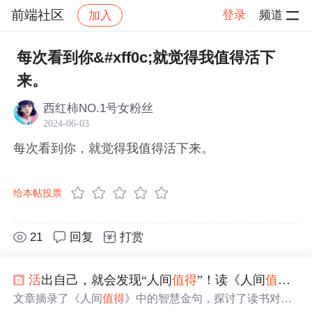
前端社区
登录
频道
加入
帖子详情
社区
前端社区
感慨
每次看到你&#xff0c;就觉得我值得活下
来。
西红柿NO.1号女粉丝
2024-06-03
每次看到你，就觉得我值得活下来。
给本帖投票
21
回复
打赏
活
出自己，就会发现“人间
值得
”！读《人间
值得
》
文章摘录了《人间
值得
》中的智慧金句，探讨了读书对个