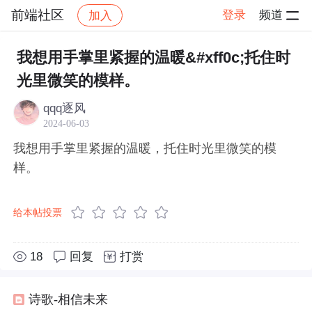
前端社区
登录
频道
加入
帖子详情
社区
前端社区
感慨
我想用手掌里紧握的温暖&#xff0c;托住时
光里微笑的模样。
qqq逐风
2024-06-03
我想用手掌里紧握的温暖，托住时光里微笑的模
样。
给本帖投票
18
回复
打赏
诗歌-相信未来