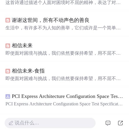
这首诗通过描述个人面对困境时不屈的精神，表达了对未
来坚定不移的信念。作者用象征性的语言展现了即使在绝
望中也要坚持书写‘相信未来’的决心。
谢谢这世间，所有不动声色的善良
生活中，有许多不为人知的善举，它们或许是一个简单的
动作，或许是一次默默的付出，这些不动声色的善良，虽
未张扬，却
温暖
人心。从帮助贫困儿童到援助非洲，从维
相信未来
护他人尊严到尊重个人隐私，每一个细节都体现了人性中
最美好的一面。
即使面对困境与挑战，我们依然要保持希望，用不屈不挠
的精神书写未来。这首诗表达了作者在逆境中对未来的坚
定信念，鼓励人们无论遭遇何种困难，都要相信未来，热
相信未来-食指
爱生命。
即使面对困难与挑战，我们依然要保持希望，用不屈不挠
的精神书写未来。这首诗表达了作者在逆境中对未来的坚
定信念，鼓励人们相信努力与年轻的力量，热爱生命。
PCI Express Architecture Configuration Space Test Specification Revision 5.0, Version 1.0 (CB).pdf
PCI Express Architecture Configuration Space Test Specificatio
n Revision 5.0, Version 1.0 (CB).pdf
说点什么…