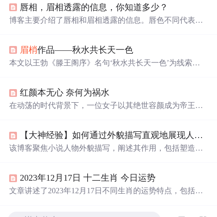
唇相，眉相透露的信息，你知道多少？
博客主要介绍了唇相和眉相透露的信息。唇色不同代表不
同的身体状况和命运，牙齿的
颜色
、形状、排列等也与性
格和命运相关。
眉梢
方向、眉形、与眼睛距离、眉间宽窄
眉梢
作品——秋水共长天一色
等不同情况，对应着不同的性格特点和命运走向。
本文以王勃《滕王阁序》名句‘秋水共长天一色’为线索，
通过两则创作于2004年的散文片段，描绘秋日江畔水天交
融的视觉意境与时空感怀。文中聚焦古典文学意象在现代
红颜本无心 奈何为祸水
语境下的审美再现，强调色彩渐变、空间混融、时光流逝
等视觉与哲思要素，体现对传统山水诗境的文学化复现与
在动荡的时代背景下，一位女子以其绝世容颜成为帝王的
情感投射。
心头
好，却也成为了国家动荡的导火索。从荣耀到衰败，
她的命运与王朝兴衰紧密相连，最终在历史的长河中留下
【大神经验】如何通过外貌描写直观地展现人物？
了一段令人唏嘘的故事。
该博客聚焦小说人物外貌描写，阐述其作用，包括塑造人
物形象、吸引读者兴趣、推动情节发展，还分享实用描写
语句，涵盖眼神、身材、手、头发等方面，最后推荐笔灵
2023年12月17日 十二生肖 今日运势
AI小说的小说素材库获取更多资料。
文章讲述了2023年12月17日不同生肖的运势特点，包括吉
凶宜忌、事业发展、情感变化以及幸运数字和
颜色
，旨在
帮助读者了解当天的运势走向。,