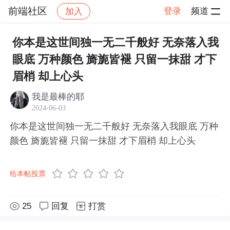
前端社区
登录
频道
加入
帖子详情
社区
前端社区
感慨
你本是这世间独一无二千般好 无奈落入我
眼底 万种颜色 旖旎皆褪 只留一抹甜 才下
眉梢 却上心头
我是最棒的耶
2024-06-03
你本是这世间独一无二千般好 无奈落入我眼底 万种
颜色 旖旎皆褪 只留一抹甜 才下眉梢 却上心头
给本帖投票
25
回复
打赏