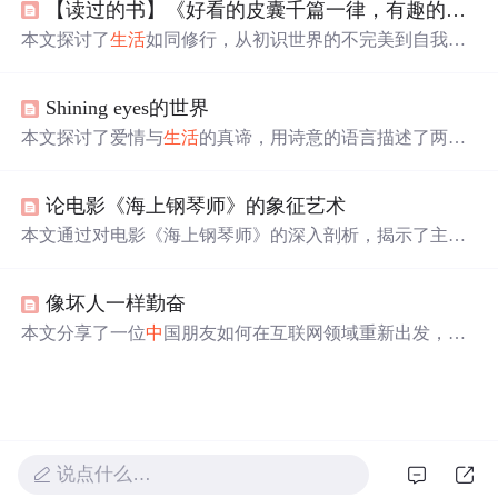
【读过的书】《好看的皮囊千篇一律，有趣的灵魂万里挑一》
持、热爱和希望的主题，鼓励人们在日常
中
寻找意义，保
持理智面对挑战，并在彼此的世界
中
找到连接。
本文探讨了
生活
如同修行，从初识世界的不完美到自我完
善的过程。强调了个人成长的重要性，包括培养有趣灵
魂、面对挑战的勇气、独立思考与自我反省。文章呼吁读
Shining eyes的世界
者珍惜
生活
中
的每一次体验，勇于追求
梦想
，同时保持真
实自我。
本文探讨了爱情与
生活
的真谛，用诗意的语言描述了两个
人在一起的温馨画面，从日常的点滴到心灵的深处，再到
各自的努力与成长。同时也提到了
生活
的艰辛与自我承
论电影《海上钢琴师》的象征艺术
担，展现了真实的人生态度。
本文通过对电影《海上钢琴师》的深入剖析，揭示了主人
公1900在有限
生活
舞台上的自由与
梦想
，以及他在音乐创
作
中
表现出的入世与出世的态度。文章还探讨了1900在下
像坏人一样勤奋
不下船之间的抉择及其深层含义。
本文分享了一位
中
国朋友如何在互联网领域重新出发，克
服困难，最终在兄弟连教育机构找到了实现
梦想
的平台。
通过个人经历讲述，强调了坚持不懈和勇于追求
梦想
的重
要性。
说点什么…