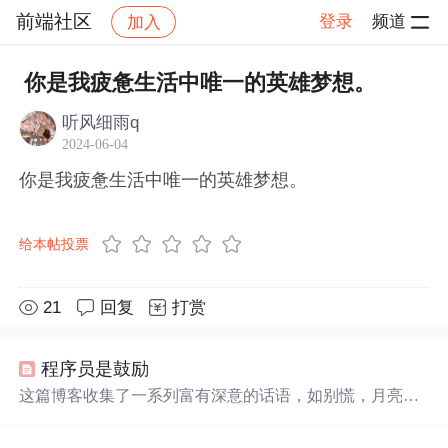
前端社区
登录
频道
加入
帖子详情
社区
前端社区
感慨
你是我疲惫生活中唯一的英雄梦想。
听风细雨q
2024-06-04
你是我疲惫生活中唯一的英雄梦想。
给本帖投票
21
回复
打赏
程序员是鼓励
这篇博客收集了一系列富有深意的话语，如别慌，月亮也
正在大海某处迷茫和你是我
疲惫
生活
中
唯一
的
英雄
梦想
，
展现了
生活
中
的美好瞬间和情感共鸣。这些短句传递了坚