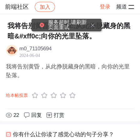
前端社区
登录
频道
加入
帖子详情
社区
前端社区
感慨
服务超时,请刷新
我将告别黄昏&#xff0c;从此挣脱藏身的黑
页面重试
暗&#xff0c;向你的光里坠落。
m0_71105694
2024-06-04
我将告别黄昏，从此挣脱藏身的黑暗，向你的光里
坠落。
给本帖投票
22
回复
打赏
你有什么让你读了感觉心动的句子分享？