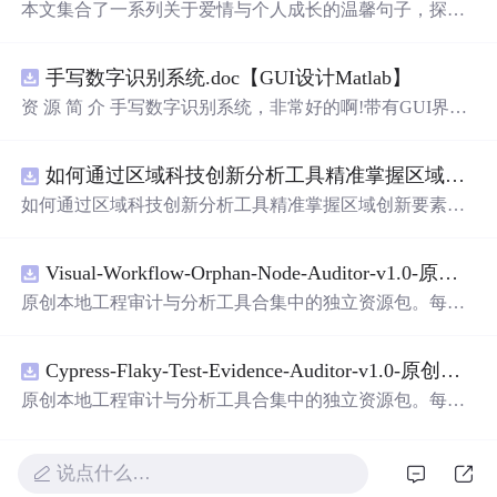
本文集合了一系列关于爱情与个人成长的温馨句子，探讨
了从青涩初恋到成熟感情的不同阶段，强调了自我价值和
内心世界的建设。
手写数字识别系统.doc【GUI设计Matlab】
资 源 简 介 手写数字识别系统，非常好的啊!带有GUI界
面，使用方便! 详 情 说 明 用这个手写数字识别系统，你可
以轻松地识别手写数字。这个系统不仅功能强大，而且还
如何通过区域科技创新分析工具精准掌握区域创新要素分布与产业链融合现状？.docx
带有直观的图形用户界面（GUI），非常容易使用。你只
需要将手写数字输入系统，它将立即给出准确的识别结
如何通过区域科技创新分析工具精准掌握区域创新要素分
果。这个系统可以在各种场景中使用，无论是学校、工作
布与产业链融合现状？
还是日常生活，都能为你提供快速和准确的识别服务。它
是一个非常方便和实用的工具，你一定会喜欢它的！
Visual-Workflow-Orphan-Node-Auditor-v1.0-原创源码与文档.zip
原创本地工程审计与分析工具合集中的独立资源包。每个
ZIP包含完整源码、3项自动化测试、可复现合成示例、离
线HTML、JSON与SVG报告、1080×720真实运行效果图、
Cypress-Flaky-Test-Evidence-Auditor-v1.0-原创源码与文档.zip
README、运行说明、功能清单、MIT License及原创与授
权声明。解压后进入project目录，执行npm test验证算法，
原创本地工程审计与分析工具合集中的独立资源包。每个
执行npm run report生成报告，也可通过本地静态服务器打
ZIP包含完整源码、3项自动化测试、可复现合成示例、离
开网页。运行时零第三方依赖，不包含热点产品或开源项
线HTML、JSON与SVG报告、1080×720真实运行效果图、
目源码、Logo、官方截图、论文、生产日志或其他受限素
README、运行说明、功能清单、MIT License及原创与授
说点什么…
材。适合前端开发、AI应用工程、测试审计和课程实践。
权声明。解压后进入project目录，执行npm test验证算法，