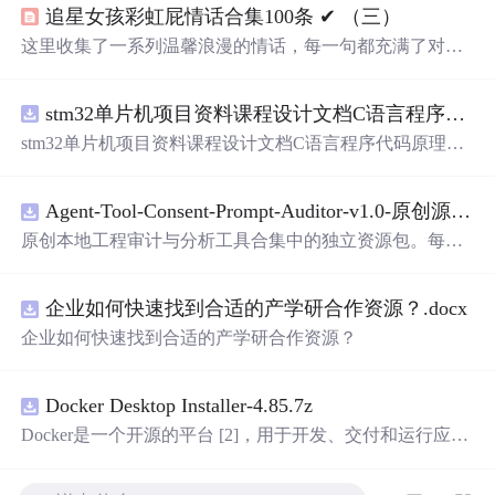
追星女孩彩虹屁情话合集100条 ✔︎ （三）
这里收集了一系列温馨浪漫的情话，每一句都充满了对
爱
的细腻描绘，从月光到星光，从微笑到眼神，每一刻的感
动都被精心记录下来。
stm32单片机项目资料课程设计文档C语言程序代码原理图电路PCB实例五种PWM反馈控制模式研究
stm32单片机项目资料课程设计文档C语言程序代码原理图
电路PCB实例五种PWM反馈控制模式研究
Agent-Tool-Consent-Prompt-Auditor-v1.0-原创源码与文档.zip
原创本地工程审计与分析工具合集中的独立资源包。每个
ZIP包含完整源码、3项自动化测试、可复现合成示例、离
线HTML、JSON与SVG报告、1080×720真实运行效果图、
企业如何快速找到合适的产学研合作资源？.docx
README、运行说明、功能清单、MIT License及原创与授
权声明。解压后进入project目录，执行npm test验证算法，
企业如何快速找到合适的产学研合作资源？
执行npm run report生成报告，也可通过本地静态服务器打
开网页。运行时零第三方依赖，不包含热点产品或开源项
目源码、Logo、官方截图、论文、生产日志或其他受限素
Docker Desktop Installer-4.85.7z
材。适合前端开发、AI应用工程、测试审计和课程实践。
Docker是一个开源的平台 [2]，用于开发、交付和运行应用
程序。它能够在Windows，macOS，Linux计算机上运行，
并将某一应用程序及其依赖项打包至一个容器中，这些容