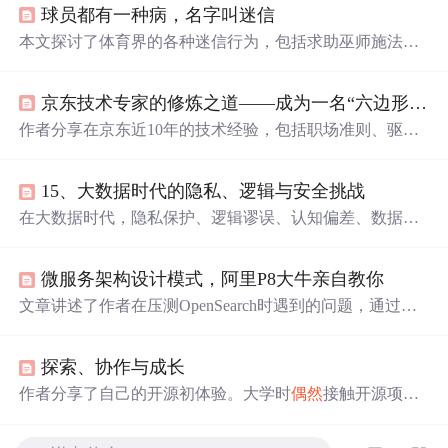
球员都有一种病，名字叫迷信
本文探讨了体育界的各种迷信行为，包括求助巫师施法、
使用
幸运
物和个人怪癖等。通过心理学视角分析了这些行
为背后的原因，指出它们可能是运动员为缓解比赛压力和
京东技术专家的修炼之道——成为一名“六边形战士”
不确定性的一种方式。
作者分享在京东近10年的技术经验，包括职场准则、驱动
业务建议、思维转变等。如坚持‘越努力，越
幸运
’和‘选择
比努力更重要’；技术驱动业务要理解业务、把握趋势；还
15、大数据时代的隐私、逻辑与安全挑战
给出提升影响力、技术人成长建议及书籍推荐，自创万能
公式助力制定成长路径。
在大数据时代，隐私保护、逻辑谬误、认知偏差、数据
偶
然
性等问题日益凸显。本文详细探讨了大数据在不同领域
的应用及其带来的隐私和安全挑战，并提出了相应的应对
微服务架构设计模式，阿里P8大牛亲自教你
措施。从法律规定到技术
手段
，从企业策略到个人行为，
本文旨在寻找数据利用与隐私保护之间的平衡点。
文章讲述了作者在压测OpenSearch时遇到的问题，通过代
码优化、配置调整、使用Redis缓存等
手段
逐步提升系统性
能，总结了12条关键优化经验和面试准备建议。
探索、协作与成长
作者分享了自己的开源初体验。大学时
偶然
接触开源项目
后，作者选择参与一个移动端社交应用的开源项目开发。
开发中虽遇诸多问题，但通过多种方式解决。在此过程