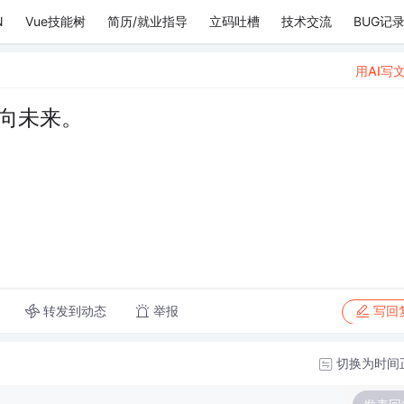
N
Vue技能树
简历/就业指导
立码吐槽
技术交流
BUG记
用AI写
向未来。
转发到动态
举报
写回
切换为时间