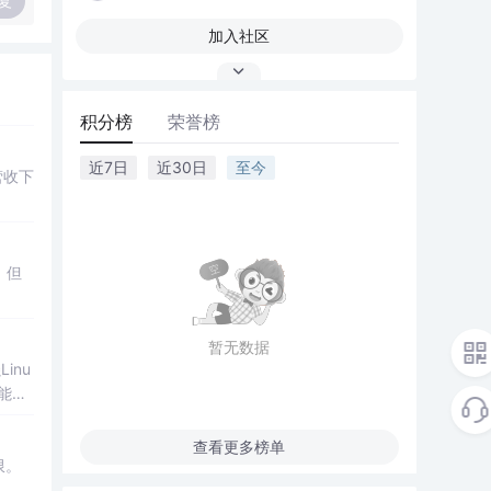
复
加入社区
积分榜
荣誉榜
近7日
近30日
至今
营收下
，但
暂无数据
inu
能只
查看更多榜单
限。