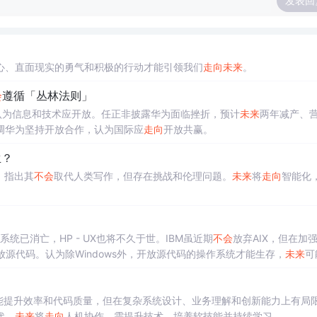
发表回
心、直面现实的勇气和积极的行动才能引领我们
走向
未来
。
会
遵循「丛林法则」
认为信息和技术应开放。任正非披露华为面临挫折，预计
未来
两年减产、
调华为坚持开放合作，认为国际应
走向
开放共赢。
生？
，指出其
不会
取代人类写作，但存在挑战和伦理问题。
未来
将
走向
智能化
作系统已消亡，HP - UX也将不久于世。IBM虽近期
不会
放弃AIX，但在加强L
ris开放源代码。认为除Windows外，开放源代码的操作系统才能生存，
未来
可
程能提升效率和代码质量，但在复杂系统设计、业务理解和创新能力上有局
代，
未来
将
走向
人机协作，需提升技术、培养软技能并持续学习。