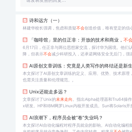
请发表友善的回复…
诗和远方（一）
林建华校长强调，焦虑和质疑
不会
创造价值，唯有坚定的信
「咖啡馆」里的任正非：开放的技术和商业，
不
6月17日，任正非与两位思想家交流，探讨华为困境。他们
降，但表示
不会
减少科研投入，还承诺网络安全无后门，强
AI原创文章训练：究竟是人类写作的终结还是新
本文探讨了AI原创文章训练的定义、应用、优势、技术原理
也需关注质量和伦理规范。,
Unix还能走多远？
文章探讨了Unix的
未来
走向
。指出Alpha处理器和Tru64操
x研发。HP和IBM网罗Linux内核开发成员。Sun将Sola
剩Windows、Linux等。
AI浪潮下，程序员会被“卷”失业吗？
本文探讨AI自动化编程对程序员就业的影响。AI自动化编
当前程序员就业竞争激烈，工作内容转变。程序员
不会
被取