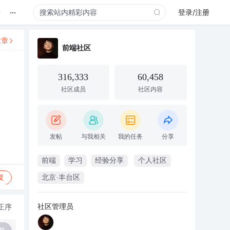
...
录
登录/注册
文章
前端社区
316,333
60,458
社区成员
社区内容
发帖
与我相关
我的任务
分享
前端
学习
经验分享
个人社区
复
北京·丰台区
社区管理员
正序