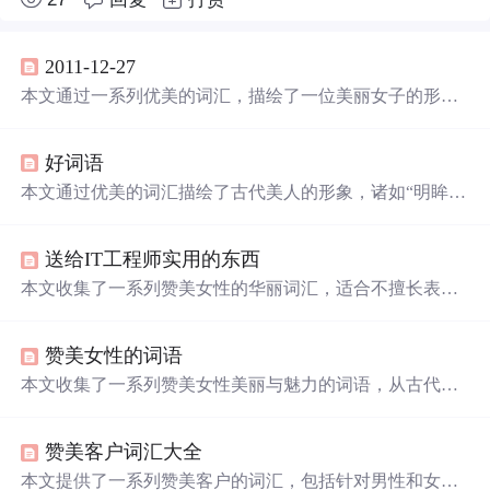
2011-12-27
本文通过一系列优美的词汇，描绘了一位美丽女子的形
象。从身材到面容，再到气质，全方位展现了这位女子的
魅力所在。文章语言生动形象，比喻丰富，让人仿佛看到
好词语
了一位古典美人。
本文通过优美的词汇描绘了古代美人的形象，诸如“明眸皓
齿”、“风华绝代”，并附带了一首诗，进一步展现了古风之
美。
送给IT工程师实用的东西
本文收集了一系列赞美女性的华丽词汇，适合不擅长表达
的IT工作者学习使用，帮助提升个人魅力。
赞美女性的词语
本文收集了一系列赞美女性美丽与魅力的词语，从古代到
现代，涵盖了多种风格与表达方式，旨在歌颂女性独特的
风采。
赞美客户词汇大全
本文提供了一系列赞美客户的词汇，包括针对男性和女性