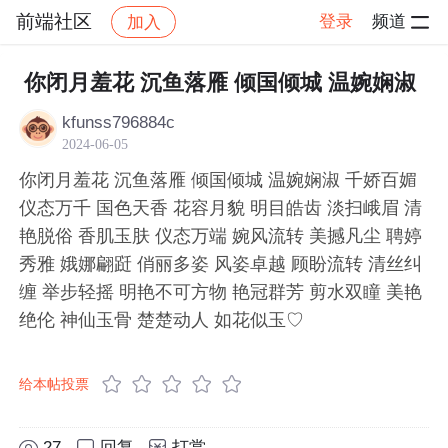
前端社区
登录
频道
加入
帖子详情
社区
前端社区
感慨
你闭月羞花 沉鱼落雁 倾国倾城 温婉娴淑
kfunss796884c
2024-06-05
你闭月羞花 沉鱼落雁 倾国倾城 温婉娴淑 千娇百媚
仪态万千 国色天香 花容月貌 明目皓齿 淡扫峨眉 清
艳脱俗 香肌玉肤 仪态万端 婉风流转 美撼凡尘 聘婷
秀雅 娥娜翩跹 俏丽多姿 风姿卓越 顾盼流转 清丝纠
缠 举步轻摇 明艳不可方物 艳冠群芳 剪水双瞳 美艳
绝伦 神仙玉骨 楚楚动人 如花似玉♡
给本帖投票
27
回复
打赏