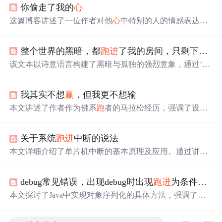
你偷走了我的
心
这篇博客讲述了一位作者对他
心
中特别的人的情感表达。
从初次见面到两年间的相处点滴，作者细腻地描绘了对方
给他带来的影响及自己对这份感情的珍视。
整个世界的黑暗，都
跑
进
了我的房间，只剩下两只寂寞的眼睛。
该文本以诗意语言构建了黑暗与孤独的强烈意象，通过‘整
个世界的黑暗
跑
进
房间’和‘两只寂寞的眼睛’的对比，凸显
个体在封闭空间中的孤立感与存在性凝视。内容虽简短，
我其实不想
赢
，但我更不想输
但蕴含典型的文学隐喻手法，属于数字人文与文本情感分
析中的典型微观语料。
本文讲述了作者作为佛系
跑
者的马拉松经历，强调了设定
目标的重要性，虽然成绩不佳但享受过程，以及全马与半
马的不同挑战。作者因工作原因未能完成全马，决定明年
关于系统
跑
进
中断的说法
再战。
本文详细介绍了单片机中断的基本原理及应用。通过讲解
中断的构成与触发机制，阐述了程序如何响应中断并执行
相应的服务程序。同时，文中还探讨了中断在编程中的实
debug常见错误，出现debug时出现
跑
进
为条件为false的if语句
际运用方法。
本文探讨了Java中实现对象序列化的具体方法，强调了在
传递自定义Serializable对象时需确保内部所有对象也实现了
Serializable接口的重要性。此外，还讨论了在调试过程中遇