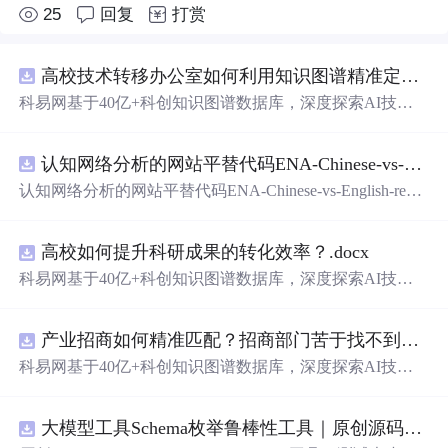
25
回复
打赏
高校技术转移办公室如何利用知识图谱精准定位产业需求与技术适配点？.docx
科易网基于40亿+科创知识图谱数据库，深度探索AI技术
在技术转移、成果转化、技术经纪、知识产权、产业创
新、科技招商等垂直领域的多样化应用场景，研究科技创
认知网络分析的网站平替代码ENA-Chinese-vs-English-reproducible.zip
新领域的AI+数智化解决方案，推动科技创新与产业创新
智能化发展。
认知网络分析的网站平替代码ENA-Chinese-vs-English-repro
ducible.zip
高校如何提升科研成果的转化效率？.docx
科易网基于40亿+科创知识图谱数据库，深度探索AI技术
在技术转移、成果转化、技术经纪、知识产权、产业创
新、科技招商等垂直领域的多样化应用场景，研究科技创
产业招商如何精准匹配？招商部门苦于找不到符合产业链补链强链方向的目标企业怎么办？.docx
新领域的AI+数智化解决方案，推动科技创新与产业创新
智能化发展。
科易网基于40亿+科创知识图谱数据库，深度探索AI技术
在技术转移、成果转化、技术经纪、知识产权、产业创
新、科技招商等垂直领域的多样化应用场景，研究科技创
大模型工具Schema枚举鲁棒性工具｜原创源码+测试+离线报告
新领域的AI+数智化解决方案，推动科技创新与产业创新