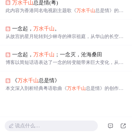
万水千山
总是情(粤)
离、新领域接触及价值观转变，强调现实温情（如‘抓住个
女孩的手’）对空泛理
想
的消解，体现情感认知与心理调适
此内容为香港同名电视剧主题歌《
万水千山
总是情》的相
过程。
关信息，包括作词邓伟雄、作曲顾嘉辉、演唱汪明荃，还
展示了部分歌词内容。
一念起，
万水千山
。
从故宫的星月轮转到少林寺的禅宗祖庭，从华山的长空栈
道到敦煌的风沙壁画，这份清单涵盖了中国最具魅力的30
个旅行目的地。无论是感受壶口黄河的怒吼，还是欣赏漓
一念起，
万水千山
；一念灭，沧海桑田
江的山水画卷，抑或是体验稻城亚丁的四季美景，每个地
方都有其独特的风情与故事。这不仅是一场视觉盛宴，更
博客以简短话语表达了一念的转变能带来巨大变化，从
万
是一次心灵的洗礼。
水千山
到沧海桑田，体现出
想
法改变对事物认知的影响。
《
万水千山
总是情》
本文深入剖析经典粤语歌曲《
万水千山
总是情》的创作背
景、歌词意象与旋律特征。作为1982年同名电视剧主题
曲，由顾嘉煇作曲、邓伟雄填词、汪明荃演唱，融合山水
意象与情感表达，展现深厚的艺术感染力与文化影响力。
说点什么…