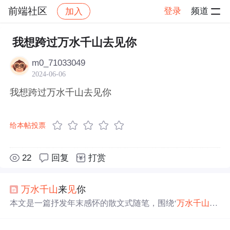
前端社区
登录
频道
加入
帖子详情
社区
前端社区
感慨
我想跨过万水千山去见你
m0_71033049
2024-06-06
我想跨过万水千山去见你
给本帖投票
22
回复
打赏
万水千山
来
见
你
本文是一篇抒发年末感怀的散文式随笔，围绕‘
万水千山
来
见
你’这一意象展开，表达对时间流逝、人际疏离与理
想
幻
灭的怅惘。作者反思2004年个人生活变迁，包括社群脱