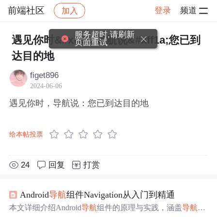
前端社区
登录
频道
加入
帖子详情
社区
前端社区
感慨
服务超时,请刷新
遇见你时&#xff0c;导航说&#xff1a;您已到
页面重试
达目的地
figet896
2024-06-06
遇见你时，导航说：您已到达目的地
给本帖投票
24
回复
打赏
Android
导航
组件Navigation从入门到精通
本文详细介绍Android
导航
组件的原理与实践，涵盖
导航