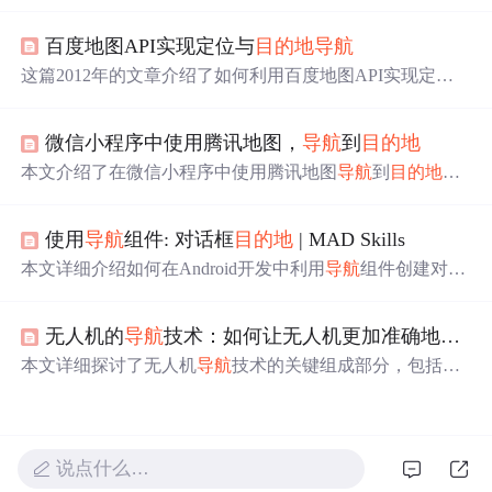
图、
导航
宿主、控制器及
目的地
配置，探讨不同类型的
导
航
目的地
、嵌套
导航
图、全局操作、数据传递、动画效果
百度地图API实现定位与
目的地
导航
及深层链接创建。
这篇2012年的文章介绍了如何利用百度地图API实现定位
和
目的地
导航
功能。作者提供了项目源码，并建议访问百
度开发者中心获取最新的官方LBS解决方案。文中提到百
微信小程序中使用腾讯地图，
导航
到
目的地
度正向平台化发展，其地图API对于国内应用是个不错的
选择，还提到了对百度PCS个人云存储的兴趣。
本文介绍了在微信小程序中使用腾讯地图
导航
到
目的地
的
方法。包括wxml文件中设置目标地址和地图，js文件里申
请腾讯地图密钥、引入js，设置页面初始数据，用wx.reque
使用
导航
组件: 对话框
目的地
| MAD Skills
st请求后台数据，点击地图
时
先获取用户经纬度，再打开
地图进行
导航
。
本文详细介绍如何在Android开发中利用
导航
组件创建对话
框
目的地
，通过实例演示DonutTracker应用如何
导航
到对话
框进行甜甜圈信息编辑。通过JuliaChild技巧和代码示例，
无人机的
导航
技术：如何让无人机更加准确地
到达
教你如何处理对话框
导航
和使用SafeArgs简化操作。
本文详细探讨了无人机
导航
技术的关键组成部分，包括
导
航
系统、传感器、控制系统的协同工作，以及核心算法如
位置估计算法、速度估计算法、方向估计算法等。通过实
例展示了从位置估计到全局控制的完整过程，对未来发展
趋势和常见问题进行了讨论。,
说点什么…