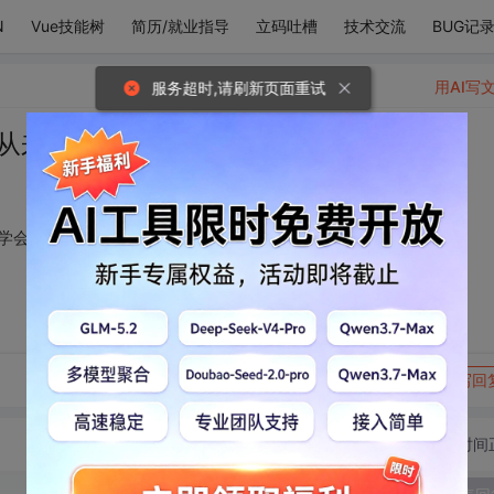
N
Vue技能树
简历/就业指导
立码吐槽
技术交流
BUG记
用AI写
服务超时,请刷新页面重试
从来不偷东西的我 便学会了偷看
便学会了偷看
转发到动态
举报
写回
切换为时间