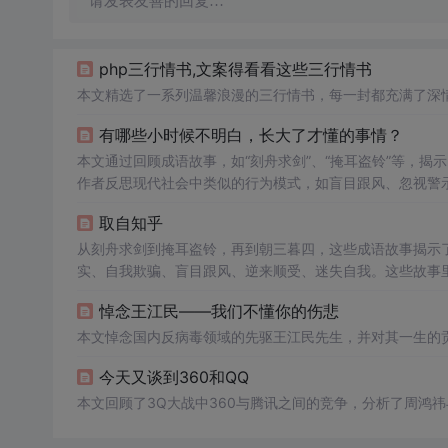
请发表友善的回复…
php三行情书,文案得看看这些三行情书
本文精选了一系列温馨浪漫的三行情书，每一封都充满了深
有哪些小时候不明白，长大了才懂的事情？
本文通过回顾成语故事，如“刻舟求剑”、“掩耳盗铃”等，
作者反思现代社会中类似的行为模式，如盲目跟风、忽视警
取自知乎
从刻舟求剑到掩耳盗铃，再到朝三暮四，这些成语故事揭示
实、自我欺骗、盲目跟风、逆来顺受、迷失自我。这些故事
悼念王江民——我们不懂你的伤悲
本文悼念国内反病毒领域的先驱王江民先生，并对其一生的
今天又谈到360和QQ
本文回顾了3Q大战中360与腾讯之间的竞争，分析了周鸿祎