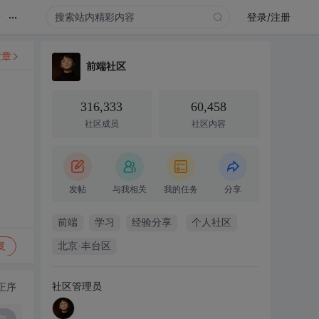
...
录
登录/注册
文章
前端社区
316,333
60,458
社区成员
社区内容
发帖
与我相关
我的任务
分享
前端
学习
经验分享
个人社区
复
北京·丰台区
社区管理员
正序