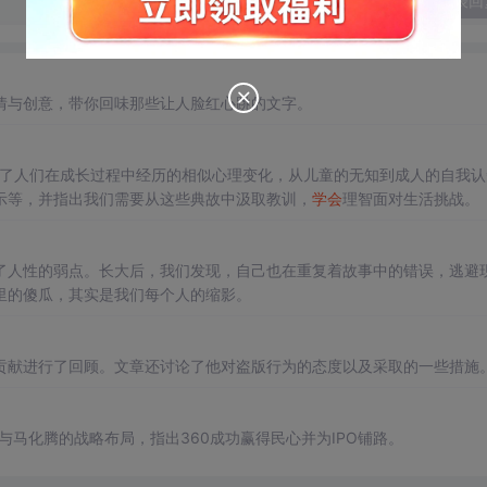
发表回
情与创意，带你回味那些让人脸红心跳的文字。
揭示了人们在成长过程中经历的相似心理变化，从儿童的无知到成人的自我认
示等，并指出我们需要从这些典故中汲取教训，
学会
理智面对生活挑战。
了人性的弱点。长大后，我们发现，自己也在重复着故事中的错误，逃避
里的傻瓜，其实是我们每个人的缩影。
贡献进行了回顾。文章还讨论了他对盗版行为的态度以及采取的一些措施
与马化腾的战略布局，指出360成功赢得民心并为IPO铺路。